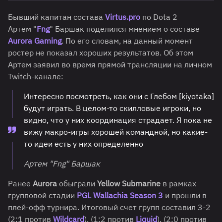
Бывший капитан состава
Virtus.pro
по Dota 2
Артем "
Fng
" Баршак поделился мнением о составе
Aurora Gaming
. По его словам, на данный момент
ростер не показал хороших результатов. Об этом
Артем заявил во время прямой трансляции на личном
Twitch-канале:
Интересно посмотреть, как они с Глебом [kiyotaka]
будут играть. В целом-то скилловые игроки, но
видно, что у них координация страдает. Я пока не
вижу макро-игры хорошей командной, но какие-
то идеи есть у них определенно
Артем "Fng" Баршак
Ранее
Aurora
обыграли
Yellow Submarine
в рамках
групповой стадии
PGL Wallachia Season 3
и прошли в
плей-офф турнира. Итоговый счет групп составил 3-2
(2:1 против
Wildcard
), (1:2 против
Liquid
), (2:0 против