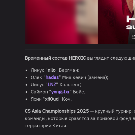
Временный состав HEROIC
выглядит следующим
Линус "
nilo
" Бергман;
Олек "
hades
" Мишкевич (замена);
Линус "
LNZ
" Хольтенг;
Саймон "
yxngstxr
" Бойе;
Ясин "
xfl0ud
" Коч.
CS Asia Championships 2025
— крупный турнир, 
команды, которые сразятся за призовой фонд 
территории Китая.