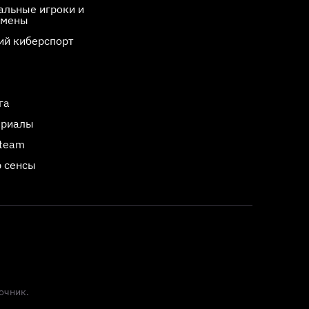
льные игроки и
смены
ий киберспорт
га
ериалы
Steam
 сенсы
очник.