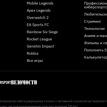
Mobile Legends
Профессиона
киберспорт
Apex Legends
Любительск
Overwatch 2
Стриминг
EA Sports FC
Технологии
Rainbow Six Siege
Аниме и ман
Rocket League
Фильмы и с
Genshin Impact
Пополнить 
Roblox
Калькулятор
Все игры
териалов сайта разрешена только с активной ссылкой на первоист
ию, не предназначенную для лиц младше 18 лет.