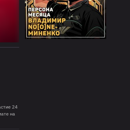
астие 24
мате на