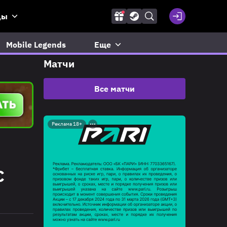
ды
Mobile Legends
Еще
Матчи
Все матчи
Реклама 18+
C