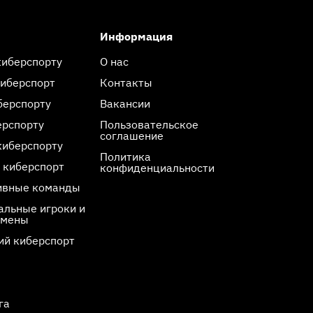
Информация
киберспорту
О нас
киберспорт
Контакты
берспорту
Вакансии
ерспорту
Пользовательское
соглашение
киберспорту
Политика
 киберспорт
конфиденциальности
ивные команды
льные игроки и
смены
ий киберспорт
га