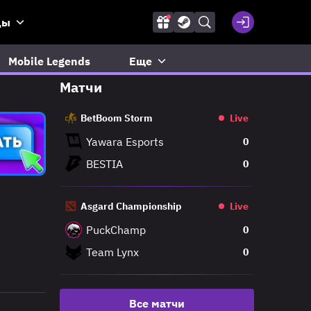
ды
Mobile Legends
Еще
Матчи
BetBoom Storm
Live
Yawara Esports
0
BESTIA
0
Asgard Championship
Live
PuckChamp
0
Team Lynx
0
Все матчи