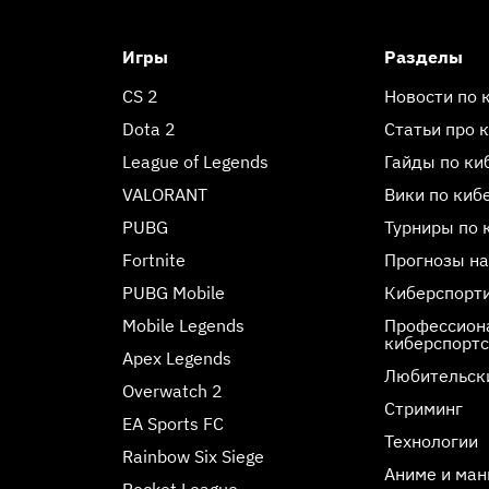
Игры
Разделы
CS 2
Новости по 
Dota 2
Статьи про 
League of Legends
Гайды по ки
VALORANT
Вики по киб
PUBG
Турниры по 
Fortnite
Прогнозы на
PUBG Mobile
Киберспорт
Mobile Legends
Профессиона
киберспорт
Apex Legends
Любительск
Overwatch 2
Стриминг
EA Sports FC
Технологии
Rainbow Six Siege
Аниме и ман
Rocket League