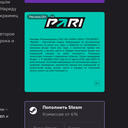
вошли
. Наряду
украинец
Реклама 18+
 второе
грока и
Пополнить Steam
ми –
Комиссия от 6%
en
и