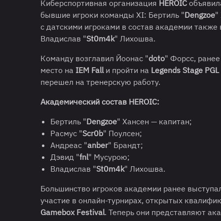
Киберспортивная организация
HEROIC
объявила
бывшие игроки команды XI: Бертиль "
Dengzoe
"
с датскими игроками в состав академии также
Владислав "
St0m4k
" Лихошва.
Команду возглавил Йоонас "
doto
" Форсс, ране
место на
IEM Fall
и пройти на
Legends Stage PGL
перешел на тренерскую работу.
Академический состав HEROIC:
Бертиль "
Dengzoe
" Хансен — капитан;
Расмус "
Scr0b
" Поулсен;
Андреас "
anber
" Брандт;
Дэвид "
fnl
" Мусурою;
Владислав "
St0m4k
" Лихошва.
Большинство игроков академии ранее выступа
участие в онлайн-турнирах, открытых квалифи
Gamebox Festival
. Теперь они представляют а