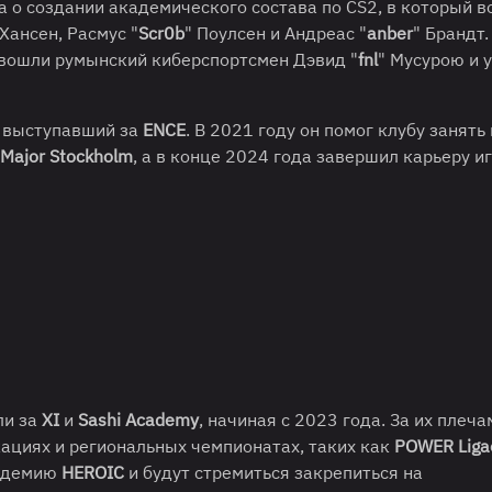
 о создании академического состава по CS2, в который 
 Хансен, Расмус "
Scr0b
" Поулсен и Андреас "
anber
" Брандт
 вошли румынский киберспортсмен Дэвид "
fnl
" Мусурою и 
е выступавший за
ENCE
. В 2021 году он помог клубу занять
 Major Stockholm
, а в конце 2024 года завершил карьеру и
ли за
XI
и
Sashi Academy
, начиная с 2023 года. За их плеча
кациях и региональных чемпионатах, таких как
POWER Liga
кадемию
HEROIC
и будут стремиться закрепиться на