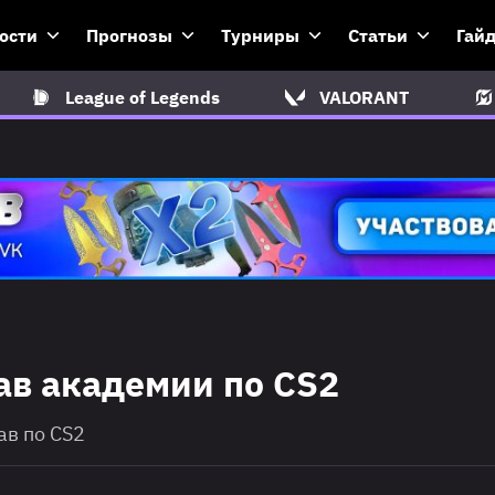
ости
Прогнозы
Турниры
Статьи
Гай
League of Legends
VALORANT
ав академии по CS2
в по CS2