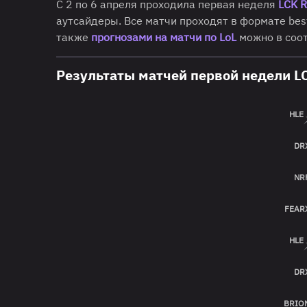
С 2 по 6 апреля проходила первая неделя
LCK 
аутсайдеры. Все матчи проходят в формате best
также
прогнозами на матчи по LoL
можно в соо
Результаты матчей первой недели LC
HLE
DR
NR
FEAR
HLE
DR
BRIO