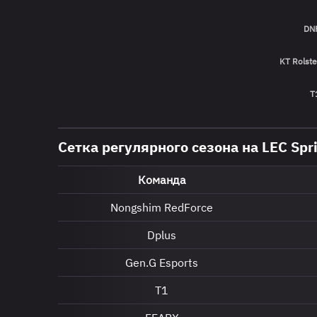
DN
KT Rolste
T
Сетка регулярного сезона на LEC Spr
Команда
Nongshim RedForce
Dplus
Gen.G Esports
T1