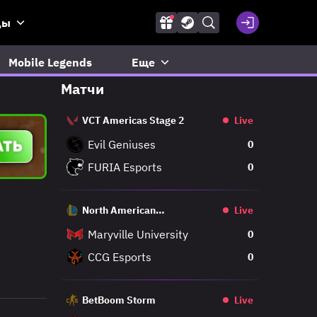
ды
Mobile Legends
Еще
Матчи
VCT Americas Stage 2
Live
Evil Geniuses
0
FURIA Esports
0
North American
Live
Challengers League
Maryville University
0
CCG Esports
0
BetBoom Storm
Live