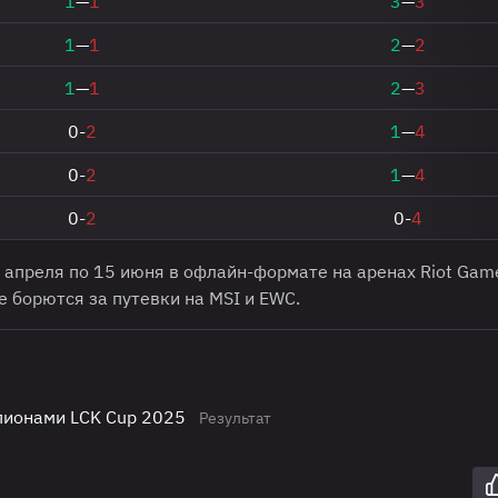
1
—
1
3
—
3
1
—
1
2
—
2
1
—
1
2
—
3
0-
2
1
—
4
0-
2
1
—
4
0-
2
0-
4
2 апреля по 15 июня в офлайн-формате на аренах Riot Gam
 борются за путевки на MSI и EWC.
мпионами LCK Cup 2025
Результат