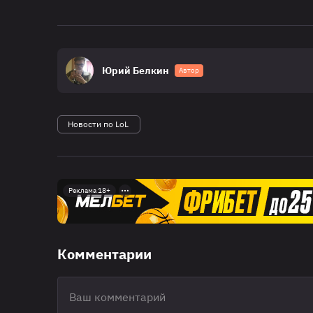
Юрий Белкин
Автор
Новости по LoL
Реклама 18+
Комментарии