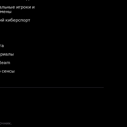
льные игроки и
смены
ий киберспорт
га
ериалы
Steam
 сенсы
очник.