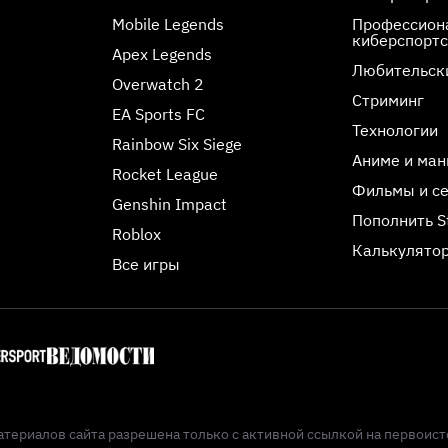
Mobile Legends
Профессиона
киберспорт
Apex Legends
Любительск
Overwatch 2
Стриминг
EA Sports FC
Технологии
Rainbow Six Siege
Аниме и ман
Rocket League
Фильмы и с
Genshin Impact
Пополнить 
Roblox
Калькулятор
Все игры
териалов сайта разрешена только с активной ссылкой на первоист