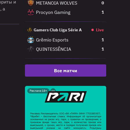
ориты и
METANOIA WOLVES
0
, а
Procyon Gaming
1
Gamers Club Liga Série A
Live
Grêmio Esports
1
QUINTESSÊNCIA
1
Все матчи
Реклама 18+