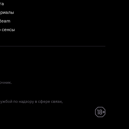
га
ериалы
Steam
 сенсы
очник.
лужбой по надзору в сфере связи,