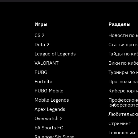
Игры
Разделы
CS 2
Новости по 
Dota 2
Статьи про 
League of Legends
Гайды по ки
VALORANT
Вики по киб
PUBG
Турниры по 
Fortnite
Прогнозы на
PUBG Mobile
Киберспорт
Mobile Legends
Профессиона
киберспорт
Apex Legends
Любительск
Overwatch 2
Стриминг
EA Sports FC
Технологии
Rainbow Six Siege