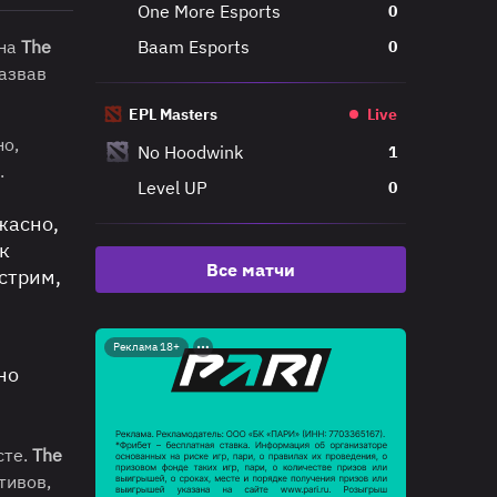
One More Esports
0
 на
The
Baam Esports
0
назвав
EPL Masters
Live
но,
No Hoodwink
1
.
Level UP
0
жасно,
к
Все матчи
стрим,
Реклама 18+
но
сте.
The
тивов,