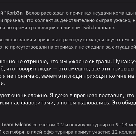
й "
Korb3n
" Белов рассказал о причинах неудачи команды
 и признал, что коллектив действительно сыграл ужасно, 
я во время трансляции на личном Twitch-канале.
высказывания и призывы к распаду команды звучат смеш
о не присутствовали на стримах и не следили за ситуацией
шенно не отрицаю, что мы ужасно сыграли. Ну как у
ё, что говорят люди — это смешно, все эти призывы 
 я не понимаю, зачем эти люди приходят ко мне на 
ли.
удет очень сложно. Я даже в прогнозе поставил, что
или нас фаворитами, а потом жаловались. Это обид
и
Team Falcons
со счетом 0:2 и покинули турнир на 9–13 ме
4 сентября: в плей-офф турнира примут участие 12 коллек