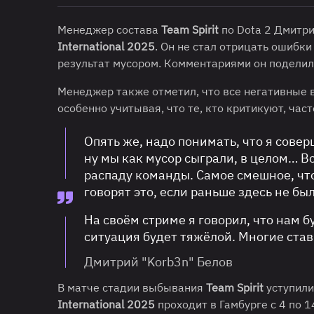
Менеджер состава
Team Spirit
по Dota 2 Дмитри
International 2025
. Он не стал отрицать ошибки
результат мусором. Комментариями он поделилс
Менеджер также отметил, что все негативные 
особенно учитывая, что те, кто критикуют, част
Опять же, надо понимать, что я совер
ну мы как мусор сыграли, в целом… Вс
распаду команды. Самое смешное, что
говорят это, если раньше здесь не бы
На своём стриме я говорил, что нам б
ситуация будет тяжёлой. Многие став
Дмитрий "Korb3n" Белов
В матче стадии выбывания
Team Spirit
уступил
International 2025
проходит в Гамбурге с 4 по 1