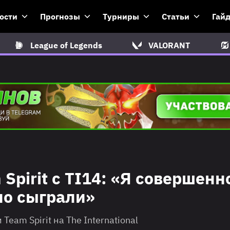
ости
Прогнозы
Турниры
Статьи
Гай
League of Legends
VALORANT
Spirit с TI14: «Я совершенн
но сыграли»
eam Spirit на The International