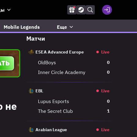
ды
Mobile Legends
Еще
Матчи
ESEA Advanced Europe
Live
OldBoys
0
Inner Circle Academy
0
EBL
Live
Lupus Esports
0
о не
The Secret Club
1
Arabian League
Live