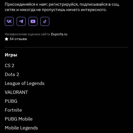
Присоединяйся к нам: регистрируйся, подписывайся в соц.
сетях и никогда не пропустишь ничего интересного.
Независимая оценка сайта
Esports.ru
34 отзыва
Игры
CS 2
Dota 2
League of Legends
VALORANT
PUBG
Fortnite
PUBG Mobile
Mobile Legends