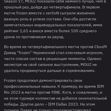
Season 17, MOUZ показали себя намного лучше, чем в
прошлый раз, дойдя до четвертьфинала. В первом
матче frozen вместе с xertioN сыграли жизненно
важную роль в успехе состава. Они оба достигли
замечательных индивидуальных показателей, имея
рейтинг 1,65 и внося вместе более 100 среднего
урона по противникам за раунд.
Во время их четвертьфинального матча против Cloud9
Давид "frozen" Чернянский стал ключевым игроком,
часто спасая состав в решающие моменты. Однако
несмотря на своё сильное выступление, MOUZ не
удалось продвинуться дальше в соревнованиях.
Frozen продолжал демонстрировать свои
профессиональные навыки. К примеру, во время IEM
Rio 2023 в матче против 9INE. Хотя, к сожалению, и
на этом турнире коллектив не добился окончательной
победы. Другое дело – IEM Dallas 2023. На этом
турнире Давид не только продемонстрировал