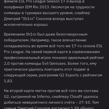
финале ESL Pro League Season 17 и выход в
полуфинал IEM Rio 2023. Несмотря на трудности
команды в турнирах высшего уровня, снайпер
Дмитрий "Sh1ro" Соколов всегда выступал
исключительно хорошо.
Временами Sh1ro был даже безоговорочным
победителем. Например, такое впечатление
складывалось во время всё того же 17-го сезона ESL
Pro League. На своей первой карте в соревнованиях
профессиональный игрок показал идеальный рейтинг
2,0 против команды Evil Geniuses. Более того, ему
практически удалось повторить этот подвиг в
следующей серии, разгромив G2 Esports с рейтингом
1,83.
На второй карте матча против всё того же состава
G2, сыгранной на Inferno, снайперу Cloud9 удалось
добиться невероятного личного счёта – 27-10. Тем
самым Дмитрий Соколов достигнул 1,99 общего