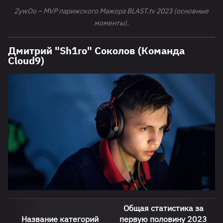
ZywOo – MVP парижского Мажора BLAST.tv 2023 (основные
моменты).
Дмитрий "Sh1ro" Соколов (Команда
Cloud9)
Общая статистика за
Название категорий
первую половину 2023