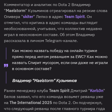
Комментатор и аналитик по Dota 2 Владимир
"
Maelstorm
" Кузьминов отреагировал на резкие слова
Оливера "
skiter
" Лепко в адрес
Team Spirit
. Он
отметил, что критика в адрес команды выглядит
необоснованной, учитывая, что коллектив недавно
играл в неосновном составе. Об этом Владимир
рассказала в личном Telegram-канале.
Как можно назвать победу на онлайн турике
прямо перед интом реваншем за EWC? Как можно
назвать Спирит мусором, если они даже не играли
в основном составе?
Владимир "Maelstorm" Кузьминов
Ранее менеджер клуба
Team Spirit
Дмитрий "
Korb3n
"
Белов заявил, что его команда возьмет реванш уже
на
The International 2025
по Dota 2. Он подчеркнул,
что следующий реванш после главного турнира года