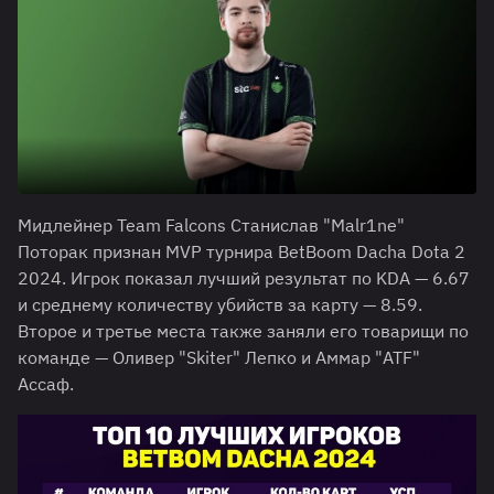
Мидлейнер Team Falcons Станислав "Malr1ne"
Поторак признан MVP турнира BetBoom Dacha Dota 2
2024. Игрок показал лучший результат по KDA — 6.67
и среднему количеству убийств за карту — 8.59.
Второе и третье места также заняли его товарищи по
команде — Оливер "Skiter" Лепко и Аммар "ATF"
Ассаф.