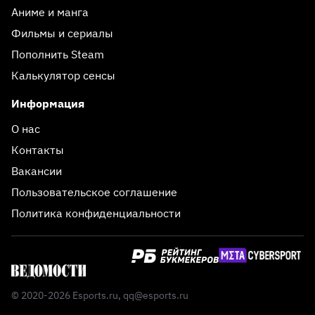
Аниме и манга
Фильмы и сериалы
Пополнить Steam
Калькулятор сенсы
Информация
О нас
Контакты
Вакансии
Пользовательское соглашение
Политика конфиденциальности
© 2020-2026 Esports.ru,
qq@esports.ru