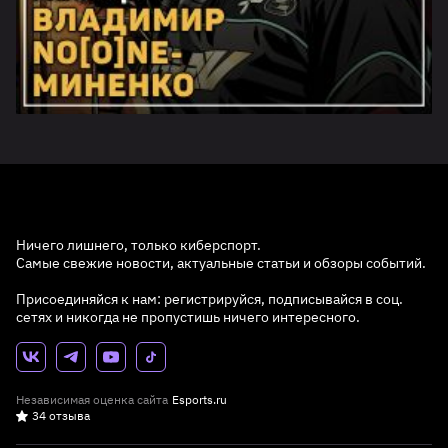
Ничего лишнего, только киберспорт.
Самые свежие новости, актуальные статьи и обзоры событий.
Присоединяйся к нам: регистрируйся, подписывайся в соц.
сетях и никогда не пропустишь ничего интересного.
Независимая оценка сайта
Esports.ru
34 отзыва