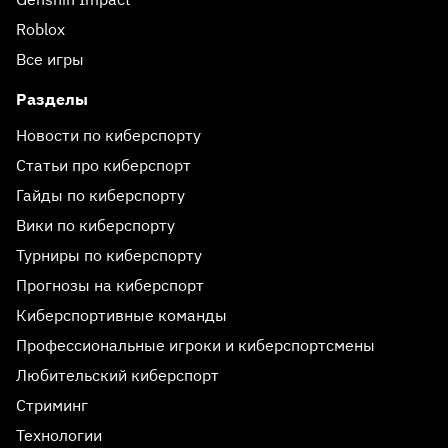
Roblox
Все игры
Разделы
Новости по киберспорту
Статьи про киберспорт
Гайды по киберспорту
Вики по киберспорту
Турниры по киберспорту
Прогнозы на киберспорт
Киберспортивные команды
Профессиональные игроки и киберспортсмены
Любительский киберспорт
Стриминг
Технологии