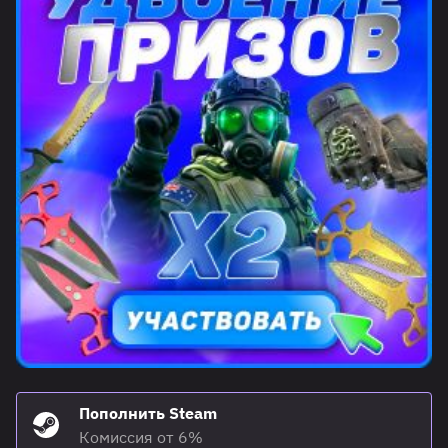
Пополнить Steam
Комиссия от 6%