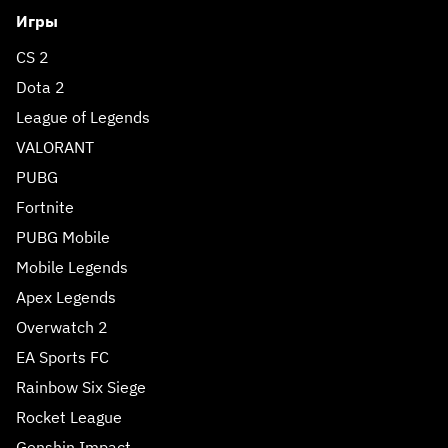
Игры
CS 2
Dota 2
League of Legends
VALORANT
PUBG
Fortnite
PUBG Mobile
Mobile Legends
Apex Legends
Overwatch 2
EA Sports FC
Rainbow Six Siege
Rocket League
Genshin Impact