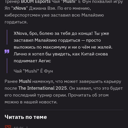
Тренер
BOOM Esports
Чай "
Mushi
" Ё Фун похвалил игру
Яп "
xNova
" Джиана Вэя. По его мнению,
киберспортсмен уже заставил всю Малайзию
гордиться.
XNova, бро, болею за тебя до конца! Ты уже
заставил Малайзию гордиться — просто
выложись по максимуму и ни о чём не жалей.
Лично я хотел бы увидеть, как Китай снова
поднимает Аегис
Чай "Mushi" Ё Фун
Ранее
Mushi
намекнул, что может завершить карьеру
после
The International 2025
. Он заявил, что это будет
его последний турнир серии. Прочитать об этом
можно в нашей новости.
Читать по теме