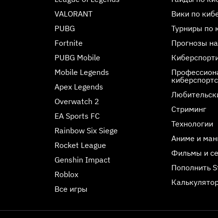
VALORANT
Вики по киб
PUBG
Турниры по 
Fortnite
Прогнозы на
PUBG Mobile
Киберспорт
Mobile Legends
Профессиона
киберспорт
Apex Legends
Любительск
Overwatch 2
Стриминг
EA Sports FC
Технологии
Rainbow Six Siege
Аниме и ман
Rocket League
Фильмы и с
Genshin Impact
Пополнить 
Roblox
Калькулятор
Все игры