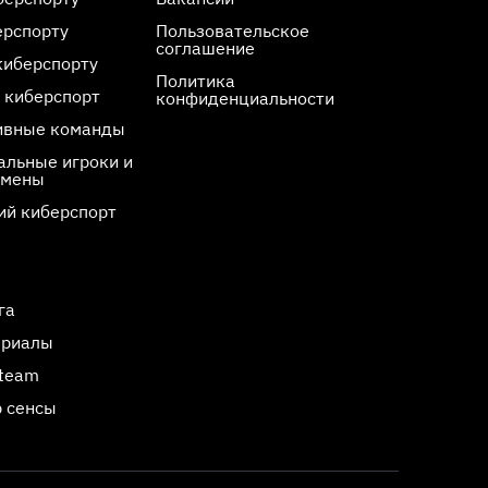
ерспорту
Пользовательское
соглашение
киберспорту
Политика
 киберспорт
конфиденциальности
ивные команды
льные игроки и
смены
ий киберспорт
га
ериалы
Steam
 сенсы