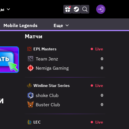
ды
Mobile Legends
Еще
Матчи
EPL Masters
Live
Team Jenz
0
Nemiga Gaming
0
Winline Star Series
Live
shoke Club
0
и
Buster Club
0
LEC
Live