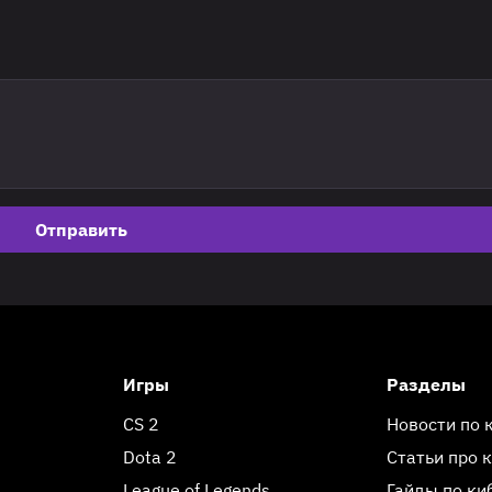
Отправить
Игры
Разделы
CS 2
Новости по 
Dota 2
Статьи про 
League of Legends
Гайды по ки