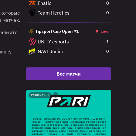
Fnatic
0
 которые
Team Heretics
0
в матчах.
Tipsport Cup Open #1
Live
лали это
UNiTY esports
1
NAVI Junior
ливку
0
Все матчи
Реклама 18+