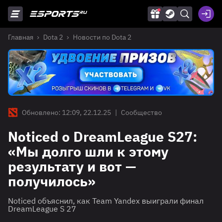
Главная
Dota 2
Новости по Dota 2
Обновлено: 12:09, 22.12.25
|
Сообщество
Noticed о DreamLeague S27:
«Мы долго шли к этому
результату и вот —
получилось»
Noticed объяснил, как Team Yandex выиграли финал
DreamLeague S 27