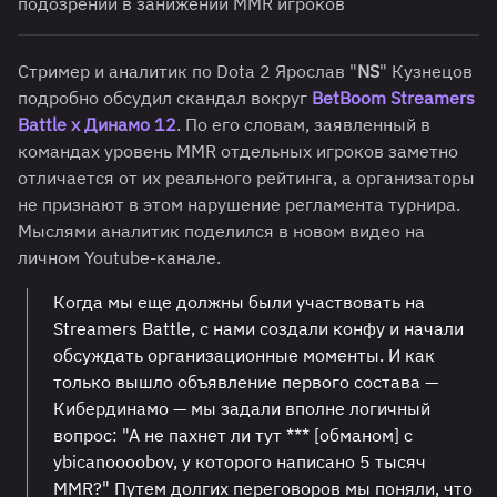
подозрений в занижении MMR игроков
Стример и аналитик по Dota 2 Ярослав "
NS
" Кузнецов
подробно обсудил скандал вокруг
BetBoom Streamers
Battle х Динамо 12
. По его словам, заявленный в
командах уровень MMR отдельных игроков заметно
отличается от их реального рейтинга, а организаторы
не признают в этом нарушение регламента турнира.
Мыслями аналитик поделился в новом видео на
личном Youtube-канале.
Когда мы еще должны были участвовать на
Streamers Battle, с нами создали конфу и начали
обсуждать организационные моменты. И как
только вышло объявление первого состава —
Кибердинамо — мы задали вполне логичный
вопрос: "А не пахнет ли тут *** [обманом] с
ybicanoooobov, у которого написано 5 тысяч
MMR?" Путем долгих переговоров мы поняли, что