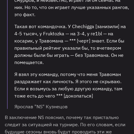
смурфов, и неизвестно, играет ли он сейчас на
них. Но то, что он играет лучше указанных рангов,
это факт.
Такая вот командочка. У Chechigga [занизили] на
4-5 тысяч, у Fruktozka — на 3-4, у re1bl — на
косарик, у Травомана — *** [черт] знает. Если бы
правильный рейтинг указали бы, то вчетвером
должны были бы играть — без Травомана. Он не
помещается.
Я взял эту команду, потому что меня Травоман
раздражает как личность. Я этого не скрываю.
Если я возьмусь за любую другую команду, там
тоже есть до чего *** [докопаться]
Ярослав "NS" Кузнецов
В заключение NS пояснил, почему так пристально
следит за ситуацией на турнире. По его словам, если
будущие сезоны вновь будут проводить эти же