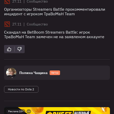
|
27.11
Сообщество
Организаторы Streamers Battle прокомментировали
инцидент с игроком TpaBoMaH Team
|
27.11
Сообщество
Скандал на BetBoom Streamers Battle: игрок
ТраВоМаН Team замечен не на заявленом аккаунте
Полина Чащина
Автор
Новости по Dota 2
Реклама 18+