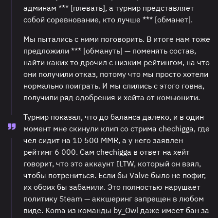
админам *** [плевать], а турнир представляет
собой соревнование, кто лучше *** [обманет].
Мы пытались с ними поговорить. В итоге нам тоже
предложили *** [обмануть] — поменять состав,
найти каких-то дрочил с низким рейтингом, на что
они получили отказ, потому что мы просто хотели
нормально поиграть. И мы слились с этого говна,
получили ряд одобрения и хейта от комьюнити.
Турнир показал, что до баланса далеко, и в один
момент мне скинули клип со стрима chechigga, где
чел сидит на 10 500 MMR, а у него заявлен
рейтинг 6 000. Сам chechigga в ответ на хейт
говорит, что это аккаунт ILTW, который он взял,
чтобы потрениться. Если бы Valve было не пофиг,
их обоих бы забанили. Это полностью нарушает
политику Steam — аккшеринг запрещен в любом
виде. Koma из команды by_Owl даже имеет бан за