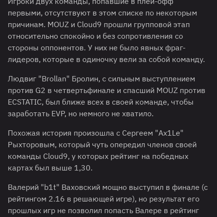
Игроки двух команды, попавшие в плей-офф
первыми, отсутствуют в этом списке по некоторым
причинам. MOUZ и Cloud9 прошли групповой этап
относительно спокойно и без сопротивления со
стороны оппонентов. У них не было явных фраг-
лидеров, которые в одиночку вели за собой команду.
Людвиг "⁠Brollan⁠" Бролин, с сильным выступлением
против G2 в четвертьфинале и спасший MOUZ против
ECSTATIC, был ближе всех в своей команде, чтобы
заработать EVP, но немного не хватило.
Похожая история произошла с Сергеем "Ax1Le"
Рыхторовым, который чуть опередил членов своей
команды Cloud9, у которых рейтинг на победных
картах был выше 1,30.
Валерий "⁠b1t⁠" Ваховский мощно выступил в финале (с
рейтингом 2.16 в решающей игре), но результат его
прошлых игр не позволил попасть Валере в рейтинг