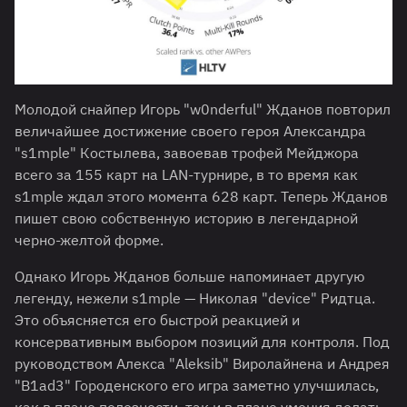
Молодой снайпер Игорь "w0nderful" Жданов повторил
величайшее достижение своего героя Александра
"s1mple" Костылева, завоевав трофей Мейджора
всего за 155 карт на LAN-турнире, в то время как
s1mple ждал этого момента 628 карт. Теперь Жданов
пишет свою собственную историю в легендарной
черно-желтой форме.
Однако Игорь Жданов больше напоминает другую
легенду, нежели s1mple — Николая "device" Ридтца.
Это объясняется его быстрой реакцией и
консервативным выбором позиций для контроля. Под
руководством Алекса "Aleksib" Виролайнена и Андрея
"B1ad3" Городенского его игра заметно улучшилась,