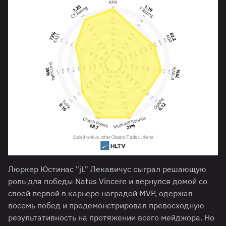
Люркер Юстинас "jL" Лекавичус сыграл решающую
роль для победы Natus Vincere и вернулся домой со
своей первой в карьере наградой MVP, одержав
восемь побед и продемонстрировал превосходную
результативность на протяжении всего мейджора. Но