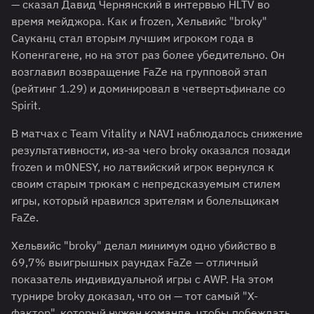
— сказал Давид Чернянский в интервью HLTV во
время мейджора. Как и frozen, Хельвийс "broky"
Сауканц стал вторым лучшим игроком года в
Копенгагене, но на этот раз более убедительно. Он
возглавил возвращение FaZe на групповой этап
(рейтинг 1.29) и доминировал в четвертьфинале со
Spirit.
В матчах с Team Vitality и NAVI наблюдалось снижение
результативности, из-за чего broky оказался позади
frozen и m0NESY, но латвийский игрок вернулся к
своим старым трюкам с непредсказуемым стилем
игры, который нравился зрителям и болельщикам
FaZe.
Хельвийс "broky" делал минимум одно убийство в
69,7% выигрышных раундах FaZe — отличный
показатель индивидуальной игры с AWP. На этом
турнире broky доказал, что он — тот самый "X-
фактор", который нужен команде, чтобы побеждать