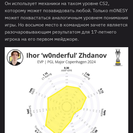
Он использует механики на таком уровне CS2,
которому может позавидовать любой. Только m0NESY
может похвастаться аналогичным уровнем понимания
игры. Но восьмое место в командном зачете является
разочаровывающим результатом для 17-летнего
игрока на его первом мейджоре.