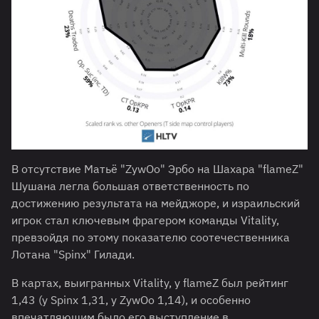
В отсутствие Матьё "ZywOo" Эрбо на Шахара "flameZ"
Шушана легла большая ответственность по
достижению результата на мейджоре, и израильский
игрок стал ключевым фрагером команды Vitality,
превзойдя по этому показателю соотечественника
Лотана "Spinx" Гилади.
В картах, выигранных Vitality, у flameZ был рейтинг
1,43 (у Spinx 1,31, у ZywOo 1,14), и особенно
впечатляющим было его выступление в