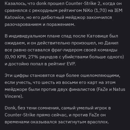
Казалось, что donk прошел Counter-Strike 2, когда он
сравнялся с рекордным рейтингом NiKo (1,70) на IEM
Katowice, но его дебютный мейджор закончился
разочарованием и поражением.
В индивидуальном плане спад после Катовице был
ожидаем, и он действительно произошел, но Данил
все равно оставался фраг-лидером своей команды
(0,90 KPR, 27% раундов с убийствами больше одного)
и достойно попал в рейтинг EVP.
Эти цифры становятся еще более ошеломляющими,
если учесть, что шесть из восьми его карт на этом
мейджоре были против двух финалистов (FaZe и Natus
Vincere).
Donk, без тени сомнения, самый умелый игрок в
Counter-Strike прямо сейчас, и против FaZe он
временами оказывался застигнутым врасплох.