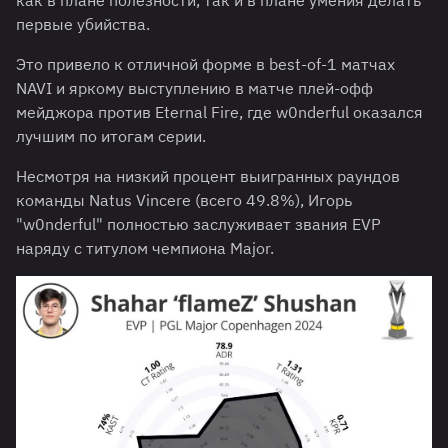
как в плане полезности, так и в плане умения делать
первые убийства.
Это привело к отличной форме в best-of-1 матчах
NAVI и яркому выступлению в матче плей-офф
мейджора против Eternal Fire, где w0nderful оказался
лучшим по итогам серии.
Несмотря на низкий процент выигранных раундов
команды Natus Vincere (всего 49.8%), Игорь
"w0nderful" полностью заслуживает звания EVP
наряду с титулом чемпиона Major.