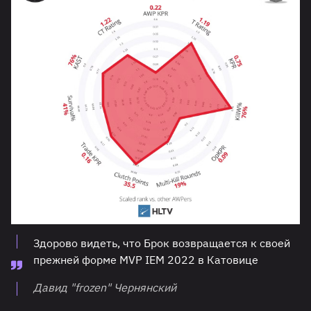
Здорово видеть, что Брок возвращается к своей
прежней форме MVP IEM 2022 в Катовице
Давид "frozen" Чернянский