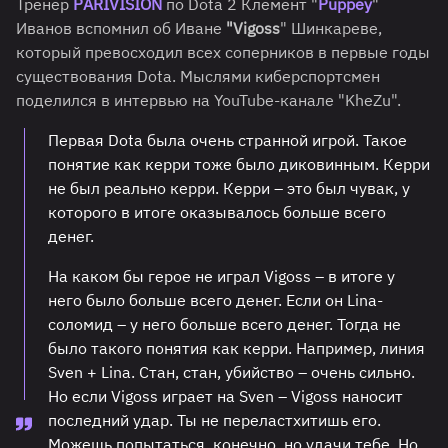
Тренер
P
ARIVISION
по Dota 2 Клемент "
Puppey
"
Иванов вспомнил об Иване
"Vigoss
" Шинкареве,
который превосходил всех соперников в первые годы
существования Dota. Мыслями киберспортсмен
поделился в интервью на YouTube-канале "KheZu".
Первая Dota была очень странной игрой. Такое
понятие как керри тоже было диковинным. Керри
не был реально керри. Керри – это был чувак, у
которого в итоге оказывалось больше всего
денег.
На каком бы герое не играл Vigoss – в итоге у
него было больше всего денег. Если он Lina-
соломид – у него больше всего денег. Тогда не
было такого понятия как керри. Например, линия
Sven + Lina. Стан, стан, убийство – очень сильно.
Но если Vigoss играет на Sven – Vigoss наносит
последний удар. Ты не переластхитишь его.
Можешь попытаться, конечно, но удачи тебе. Но