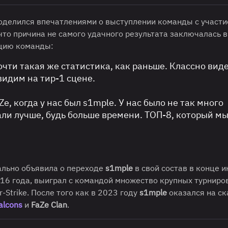
поделился впечатлениями о выступлении команды с участ
 что причина не самого удачного результата заключалась в
ацию команды:
очти такая же статистика, как раньше. Классно виде
видим на тир-1 сцене.
Ze, когда у нас был s1mple. У нас было не так много
ли лучше, будь больше времени. ТОП-8, который м
льно объявила о переходе
s1mple
в свой состав в конце и
16 года, выиграл с командой множество крупных турниров
-Strike. После того как в 2023 году
s1mple
оказался на с
alcons
и
FaZe Clan
.