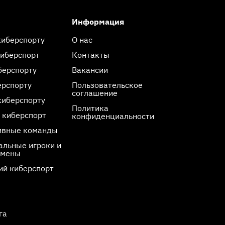
Информация
киберспорту
О нас
киберспорт
Контакты
берспорту
Вакансии
ерспорту
Пользовательское
соглашение
киберспорту
Политика
 киберспорт
конфиденциальности
ивные команды
льные игроки и
смены
ий киберспорт
га