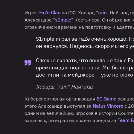
Игрок
FaZe Clan
по CS2 Ховард "
rain
" Найгард 
Александра "
s1mple
" Костылева. Он объяснил,
ограниченном времени на подготовку и адапт
S1mple играл за FaZe очень хорошо. П
он вернулся. Надеюсь, скоро мы его у
Сложно сказать, что пошло не так с Fa
времени для подготовки. Мы бы сыгра
достигли на мейджоре — уже неплохо
Ховард "rain" Найгард
Киберспортивная организация
BC.Game
официа
этого Александр выступал за
Natus Vincere
с 20
одним из величайших игроков в истории Counter
запасных, он играл на правах аренды за
Team F