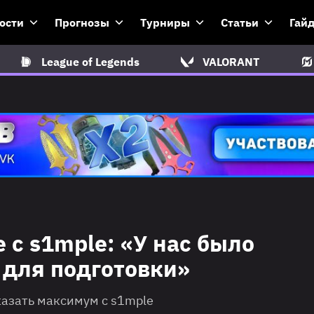
ости
Прогнозы
Турниры
Статьи
Гай
League of Legends
VALORANT
e с s1mple: «У нас было
 для подготовки»
казать максимум с s1mple