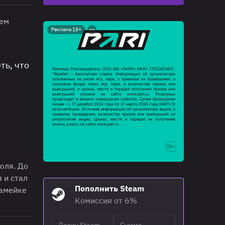
ием
Реклама 18+
ть, что
ы
юля. До
 и стал
Пополнить Steam
камейке
Комиссия от 6%