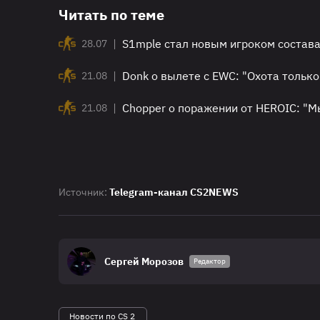
Читать по теме
|
S1mple стал новым игроком состав
28.07
|
Donk о вылете с EWC: "Охота только
21.08
|
Chopper о поражении от HEROIC: "М
21.08
Источник:
Telegram-канал CS2NEWS
Сергей Морозов
Редактор
Новости по CS 2