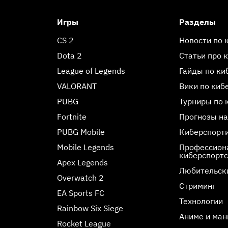
Игры
Разделы
CS 2
Новости по 
Dota 2
Статьи про 
League of Legends
Гайды по ки
VALORANT
Вики по киб
PUBG
Турниры по 
Fortnite
Прогнозы на
PUBG Mobile
Киберспорт
Mobile Legends
Профессиона
киберспорт
Apex Legends
Любительск
Overwatch 2
Стриминг
EA Sports FC
Технологии
Rainbow Six Siege
Аниме и ман
Rocket League