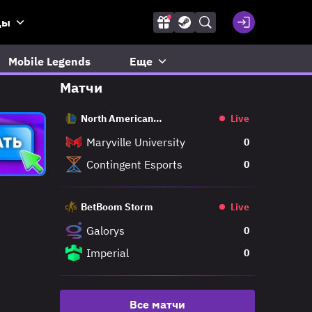
ды
Mobile Legends
Еще
Матчи
North American
Live
Challengers League
Maryville University
0
Contingent Esports
0
BetBoom Storm
Live
Galorys
0
Imperial
0
Все матчи