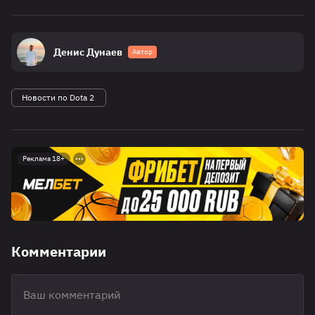
Денис Дунаев
Автор
Новости по Dota 2
Реклама 18+
Комментарии