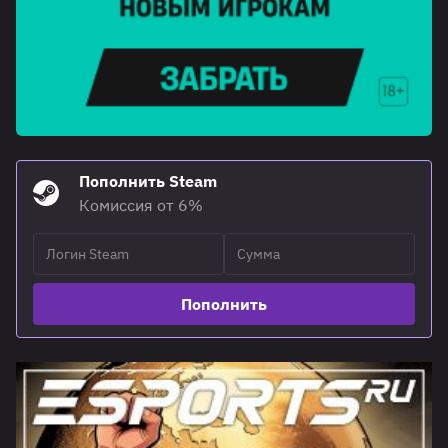
Пополнить Steam
Комиссия от 6%
Пополнить