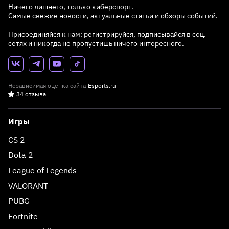
Ничего лишнего, только киберспорт.
Самые свежие новости, актуальные статьи и обзоры событий.
Присоединяйся к нам: регистрируйся, подписывайся в соц.
сетях и никогда не пропустишь ничего интересного.
Независимая оценка сайта
Esports.ru
34 отзыва
Игры
CS 2
Dota 2
League of Legends
VALORANT
PUBG
Fortnite