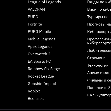
League of Legends
Гайды по ки
VALORANT
Вики по киб
PUBG
Турниры по 
Fortnite
Прогнозы на
PUBG Mobile
Киберспорт
Mobile Legends
Профессиона
киберспорт
Apex Legends
Любительск
Overwatch 2
Стриминг
EA Sports FC
Технологии
Rainbow Six Siege
Аниме и ман
Rocket League
Фильмы и с
Genshin Impact
Пополнить 
Roblox
Калькулятор
Все игры