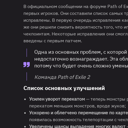
В официальном сообщении на форуме Path of Ex
первых игроков. Они составили список самых т
исправлены. В первую очередь исправления ка
же они решили снизить вероятность того, что и
чекпоинтам. Некоторые исправления они смогли
введены с первым патчем.
Одна из основных проблем, с которой
недостаточно вознаграждает. Эта обл
потому что будет очень сложно умень
Команда Path of Exile 2
Список основных улучшений
Усилен уворот перекатом
— теперь монстры р
перекатом меньших монстров, вроде жуков;
Ускорено и облегчено перемещение по карте
появилась возможность телепортации с чекп
Увеличены шансы выпадения многих валют
—