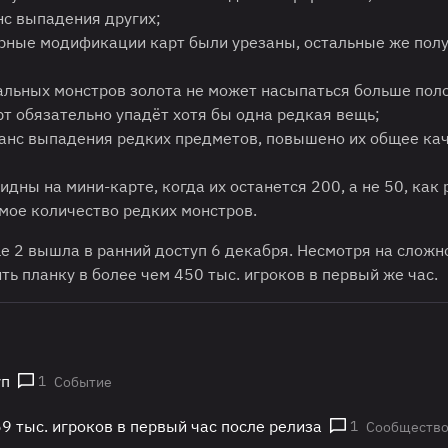
нс выпадения других;
рные модификации карт были урезаны, остальные же пол
альных монстров золота не может насыпаться больше пол
арт обязательно упадёт хотя бы одна редкая вещь;
анс выпадения редких предметов, повышено их общее кач
идны на мини-карте, когда их останется 200, а не 50, как
мое количество редких монстров.
le 2 вышла в ранний доступ 6 декабря. Несмотря на сложн
ть планку в более чем 450 тыс. игроков в первый же час.
уп
1
Событие
59 тыс. игроков в первый час после релиза
1
Сообществ