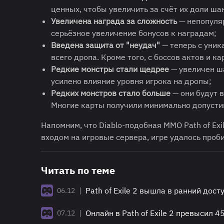
ценных, чтобы увеличить за счёт их доли ша
Увеличена награда за сложность
— непопуля
серьёзное увеличение бонусов к наградам;
Введена защита от "неудач"
— теперь с уник
всего дропа. Кроме того, с боссов актов и к
Редкие монстры стали щедрее
— увеличен ш
усилено влияние уровня игрока на дропы;
Редких монстров стало больше
— они будут в
Многие карты получили минимально допусти
Напомним, что Diablo-подобная MMO Path of Exi
входом на игровые сервера, игре удалось проби
Читать по теме
|
Path of Exile 2 вышла в ранний дост
06.12
|
Онлайн в Path of Exile 2 превысил 4
07.12