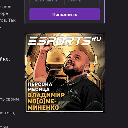
зывов
коре
Пополнить
ов. Так
о
йке,
ать своим
е того,
амых