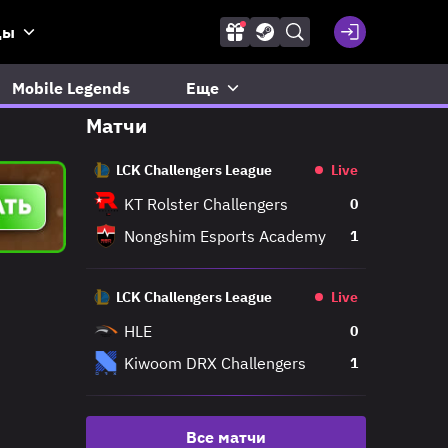
ды
Mobile Legends
Еще
Матчи
LCK Challengers League
Live
KT Rolster Challengers
0
Nongshim Esports Academy
1
LCK Challengers League
Live
HLE
0
Kiwoom DRX Challengers
1
Все матчи