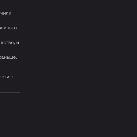
учили
овины от
ество, и
 раньше.
ости с
о