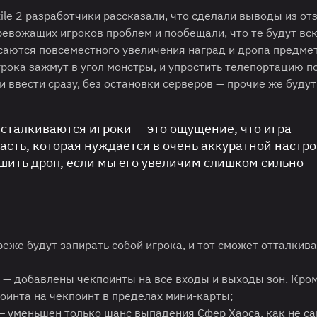
ile 2 разработчики рассказали, что сделали выводы из от
ревожащих игроков проблем и пообещали, что те будут вс
саются повсеместного увеличения наград и дропа предмет
грока зажмут в угол монстры, и упростить телепортацию п
 ввести сразу, без остановки серверов — прочие же будут
 сталкиваются игроки — это ощущение, что игра
асть, которая нуждается в очень аккуратной настро
шить дроп, если мы его увеличим слишком сильно
еже будут запирать собой игрока, и тот сможет отталкив
— добавлены чекпоинты на все входы и выходы зон.
Кром
оинта на чекпоинт в пределах мини-карты;
 уменьшен только шанс выпадения Сфер Хаоса, как не с