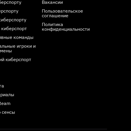
берспорту
Вакансии
ерспорту
Пользовательское
соглашение
киберспорту
Политика
 киберспорт
конфиденциальности
ивные команды
льные игроки и
смены
ий киберспорт
га
ериалы
Steam
 сенсы