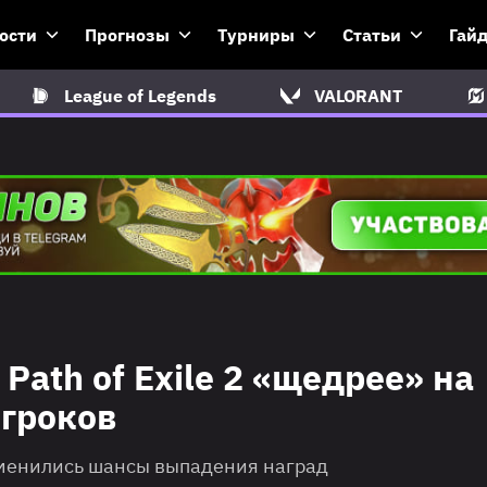
ости
Прогнозы
Турниры
Статьи
Гай
League of Legends
VALORANT
Path of Exile 2 «щедрее» на
игроков
изменились шансы выпадения наград