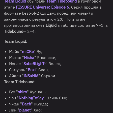
Team Liquid
обыграли
Team Tidebound
в групповом
этапе
FISSURE Universe: Episode 6
. Серия прошла в
формате best-of-2 (до двух побед или ничьи) и
закончилась с результатом 2:0. По итогам
противостояния счёт
Liquid
в таблице составил 7–1, а
Tidebound
— 2–4.
Team Liquid
:
Майк "
miCKe
" Ву;
Михал "
Nisha
" Янковски;
Йонас "
SabeRLighT-
" Волек;
Самуэль "
Boxi
" Сван;
Айден "
iNSaNiA
" Саркои.
Team Tidebound
:
Гуо "
shiro
" Хуанань;
Чэн "
NothingToSay
" Цзинь Сян;
Чжан "
Bach
" Жуйда;
Лин "
planet
" Хао;