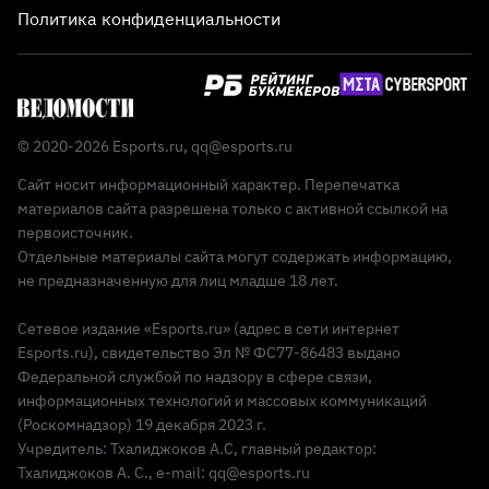
Политика конфиденциальности
© 2020-2026 Esports.ru,
qq@esports.ru
Сайт носит информационный характер. Перепечатка
материалов сайта разрешена только с активной ссылкой на
первоисточник.
Отдельные материалы сайта могут содержать информацию,
не предназначенную для лиц младше 18 лет.
Сетевое издание «Esports.ru» (адрес в сети интернет
Esports.ru), свидетельство Эл № ФС77-86483 выдано
Федеральной службой по надзору в сфере связи,
информационных технологий и массовых коммуникаций
(Роскомнадзор) 19 декабря 2023 г.
Учредитель: Тхалиджоков А.С, главный редактор:
Тхалиджоков А. С., e-mail: qq@esports.ru