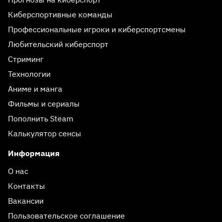
Киберспортивные команды
Профессиональные игроки и киберспортсмены
Любительский киберспорт
Стриминг
Технологии
Аниме и манга
Фильмы и сериалы
Пополнить Steam
Калькулятор сенсы
Информация
О нас
Контакты
Вакансии
Пользовательское соглашение