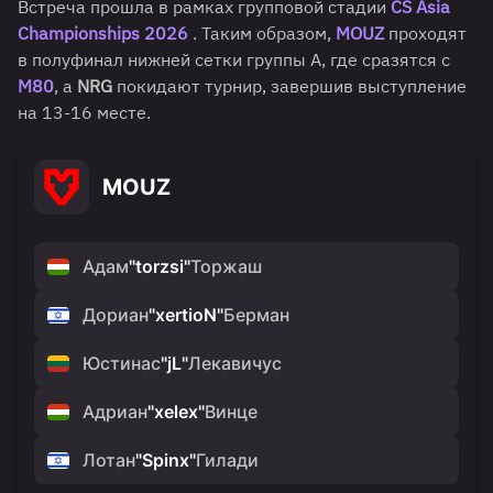
Встреча прошла в рамках групповой стадии
CS Asia
Championships 2026
. Таким образом,
MOUZ
проходят
в полуфинал нижней сетки группы A, где сразятся с
M80
, а
NRG
покидают турнир, завершив выступление
на 13-16 месте.
MOUZ
Адам
"
torzsi
"
Торжаш
Дориан
"
xertioN
"
Берман
Юстинас
"
jL
"
Лекавичус
Адриан
"
xelex
"
Винце
Лотан
"
Spinx
"
Гилади