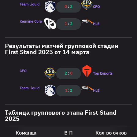
Team Liquid
0
:
2
CFO
Karmine Corp
1
:
2
HLE
Результаты матчей групповой стадии
First Stand 2025 от 14 марта
CFO
2
:
0
Top Esports
Team Liquid
1
:
2
HLE
Таблица группового этапа First Stand
2025
Команда
В-П
Кол-во очков