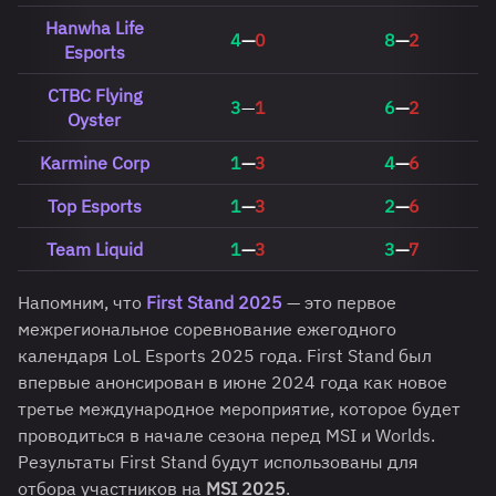
Hanwha Life
4
—
0
8
—
2
Esports
CTBC Flying
3
—
1
6
—
2
Oyster
Karmine Corp
1
—
3
4
—
6
Top Esports
1
—
3
2
—
6
Team Liquid
1
—
3
3
—
7
Напомним, что
First Stand 2025
— это первое
межрегиональное соревнование ежегодного
календаря LoL Esports 2025 года. First Stand был
впервые анонсирован в июне 2024 года как новое
третье международное мероприятие, которое будет
проводиться в начале сезона перед MSI и Worlds.
Результаты First Stand будут использованы для
отбора участников на
MSI 2025
.