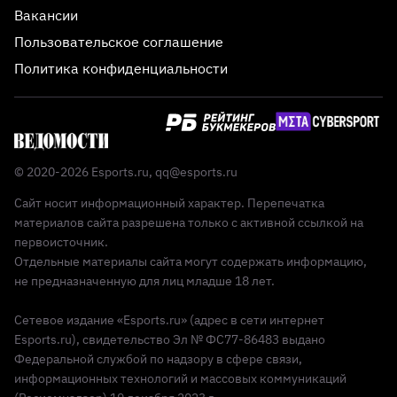
Вакансии
Пользовательское соглашение
Политика конфиденциальности
© 2020-2026 Esports.ru,
qq@esports.ru
Сайт носит информационный характер. Перепечатка
материалов сайта разрешена только с активной ссылкой на
первоисточник.
Отдельные материалы сайта могут содержать информацию,
не предназначенную для лиц младше 18 лет.
Сетевое издание «Esports.ru» (адрес в сети интернет
Esports.ru), свидетельство Эл № ФС77-86483 выдано
Федеральной службой по надзору в сфере связи,
информационных технологий и массовых коммуникаций