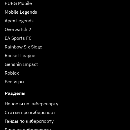
PUBG Mobile
Mobile Legends
Apex Legends
Overwatch 2
EA Sports FC
Rainbow Six Siege
Rocket League
Genshin Impact
Roblox
Все игры
Разделы
Новости по киберспорту
Статьи про киберспорт
Гайды по киберспорту
Вики по киберспорту