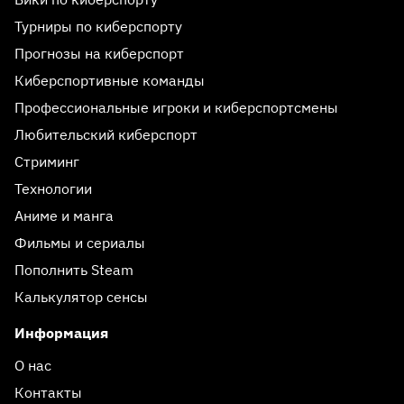
Турниры по киберспорту
Прогнозы на киберспорт
Киберспортивные команды
Профессиональные игроки и киберспортсмены
Любительский киберспорт
Стриминг
Технологии
Аниме и манга
Фильмы и сериалы
Пополнить Steam
Калькулятор сенсы
Информация
О нас
Контакты