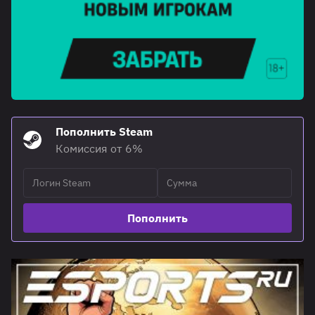
Пополнить Steam
Комиссия от 6%
Пополнить