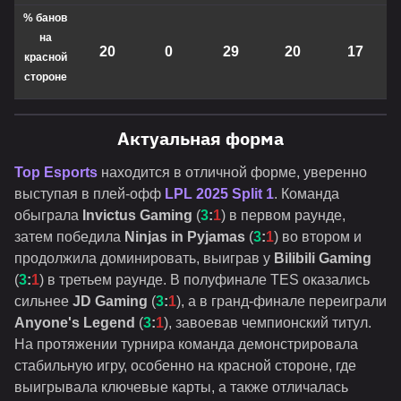
% банов
на
20
0
29
20
17
красной
стороне
Актуальная форма
Top Esports
находится в отличной форме, уверенно
выступая в плей-офф
LPL 2025 Split 1
. Команда
обыграла
Invictus Gaming
(
3
:
1
) в первом раунде,
затем победила
Ninjas in Pyjamas
(
3
:
1
) во втором и
продолжила доминировать, выиграв у
Bilibili Gaming
(
3
:
1
) в третьем раунде. В полуфинале TES оказались
сильнее
JD Gaming
(
3
:
1
), а в гранд-финале переиграли
Anyone's Legend
(
3
:
1
), завоевав чемпионский титул.
На протяжении турнира команда демонстрировала
стабильную игру, особенно на красной стороне, где
выигрывала ключевые карты, а также отличалась