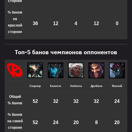
стороне
% банов
на
36
12
4
12
0
красной
стороне
Топ-5 банов чемпионов оппонентов
Скарнер
Калиста
Амбесса
Дрейвен
Маокай
Общий
52
32
32
32
24
%
банов
% банов
на синей
52
24
20
8
20
стороне