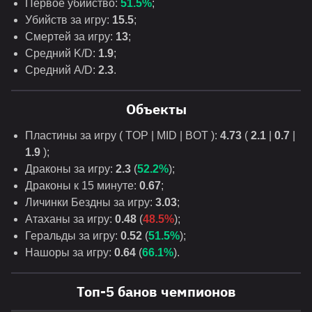
Первое убийство:
51.5%
;
Убийств за игру:
15.5
;
Смертей за игру:
13
;
Средний K/D:
1.9
;
Средний A/D:
2.3
.
Объекты
Пластины за игру ( TOP | MID | BOT ):
4.73
(
2.1
|
0.7
|
1.9
);
Драконы за игру:
2.3
(
52.2%
);
Драконы к 15 минуте:
0.67
;
Личинки Бездны за игру:
3.03
;
Атаханы за игру:
0.48
(
48.5%
);
Геральды за игру:
0.52
(
51.5%
);
Нашоры за игру:
0.64
(
66.1%
).
Топ-5 банов чемпионов