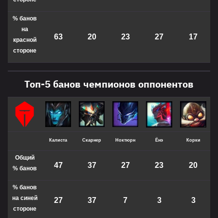
% банов
на
63
20
23
27
17
красной
стороне
Топ-5 банов чемпионов оппонентов
Калиста
Скарнер
Ноктюрн
Ёнэ
Корки
Общий
47
37
27
23
20
%
банов
% банов
на синей
27
37
7
3
3
стороне