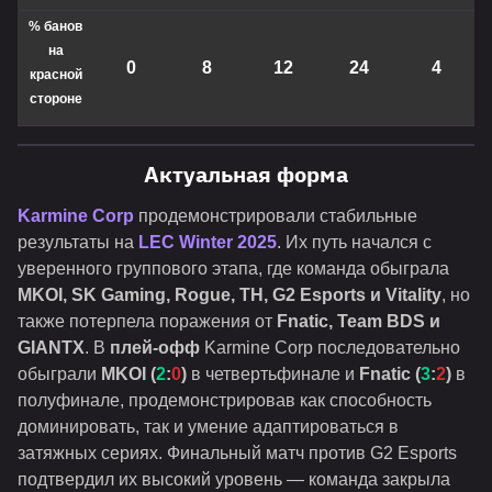
% банов
на
0
8
12
24
4
красной
стороне
Актуальная форма
Karmine Corp
продемонстрировали стабильные
результаты на
LEC Winter 2025
. Их путь начался с
уверенного группового этапа, где команда обыграла
MKOI, SK Gaming, Rogue, TH, G2 Esports и Vitality
, но
также потерпела поражения от
Fnatic, Team BDS и
GIANTX
. В
плей-офф
Karmine Corp последовательно
обыграли
MKOI (
2
:
0
)
в четвертьфинале и
Fnatic (
3
:
2
)
в
полуфинале, продемонстрировав как способность
доминировать, так и умение адаптироваться в
затяжных сериях. Финальный матч против G2 Esports
подтвердил их высокий уровень — команда закрыла