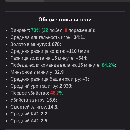
Общие показатели
Винрейт:
73%
(
22
побед,
8
поражений);
Средняя длительность игры:
34:11
;
Золото в минуту:
1 878
;
Средняя разница золота:
+110 / мин
;
Разница золота на 15 минуте:
+544
;
Победа, если команда вела на 15 минуте:
84.2%
;
Миньонов в минуту:
32.9
;
Средняя разница башен за игру:
+3
;
Средний урон за игру:
2 930
;
Первое убийство:
46.7
%
;
Убийств за игру:
16.6
;
Смертей за игру:
14.3
;
Средний K/D:
2.2
;
Средний A/D:
2.5
.