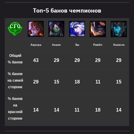
Топ-5 банов чемпионов
Аврора
Акали
Эш
Рамбл
Калиста
Общий
43
29
29
29
29
%
банов
% банов
на синей
29
15
18
11
15
стороне
% банов
на
14
14
11
18
14
красной
стороне