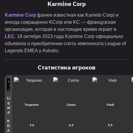
Karmine Corp
Karmine Corp
(
ранее известная как Kameto Corp) и
иногда сокращенно KCorp или KC — французская
организация, которая в настоящее время играет в
LEC
. 18 октября 2023 года Karmine Corp официально
объявила о приобретении слота чемпионата League of
Legends EMEA у Astralis.
Статистика игроков
Li
q
Targamas
Canna
Vladi
ui
d
K
3.6
4.4
5.5
D
A