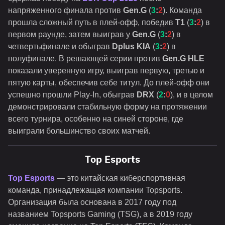
напряженного финала против
Gen.G
(
3
:
2
). Команда
прошла сложный путь в плей-офф, победив
T1
(
3
:
2
) в
первом раунде, затем выиграв у
Gen.G
(
3
:
2
) в
четвертьфинале и обыграв
Dplus KIA
(
3
:
2
) в
полуфинале. В решающей серии против
Gen.G HLE
показали уверенную игру, выиграв первую, третью и
пятую карты, обеспечив себе титул. До плей-офф они
успешно прошли Play-In, обыграв
DRX
(
2
:
0
), и в целом
демонстрировали стабильную форму на протяжении
всего турнира, особенно на синей стороне, где
выиграли большинство своих матчей.
Top Esports
Top Esports
— это китайская киберспортивная
команда, принадлежащая компании Topsports.
Организация была основана в 2017 году под
названием Topsports Gaming (TSG), а в 2019 году