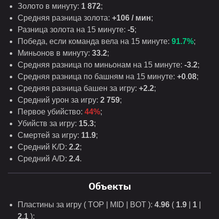
Золото в минуту:
1 872
;
Средняя разница золота:
+106 / мин
;
Разница золота на 15 минуте:
-5
;
Победа, если команда вела на 15 минуте:
91.7%
;
Миньонов в минуту:
33.2
;
Средняя разница по миньонам на 15 минуте:
-3.2
;
Средняя разница по башням на 15 минуте:
+0
.
08
;
Средняя разница башен за игру:
+2.2
;
Средний урон за игру:
2 759
;
Первое убийство:
44%
;
Убийств за игру:
15.3
;
Смертей за игру:
11.9
;
Средний K/D:
2.2
;
Средний A/D:
2.4
.
Объекты
Пластины за игру ( TOP | MID | BOT ):
4.96
(
1.9
|
1
|
2.1
);