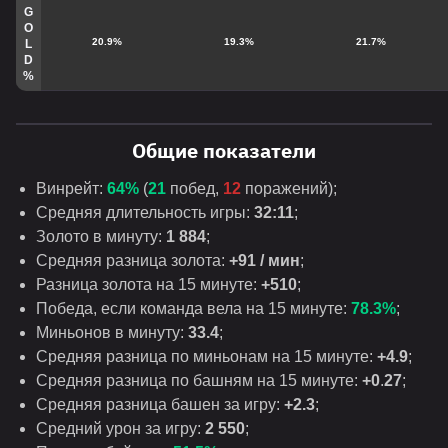
G
O
20.9%
19.3%
21.7%
L
D
%
Общие показатели
Винрейт:
64%
(
21
побед,
12
поражений);
Средняя длительность игры:
32:11
;
Золото в минуту:
1 884
;
Средняя разница золота:
+91 / мин
;
Разница золота на 15 минуте:
+510
;
Победа, если команда вела на 15 минуте:
78.3%
;
Миньонов в минуту:
33.4
;
Средняя разница по миньонам на 15 минуте:
+4.9
;
Средняя разница по башням на 15 минуте:
+0
.
27
;
Средняя разница башен за игру:
+2.3
;
Средний урон за игру:
2 550
;