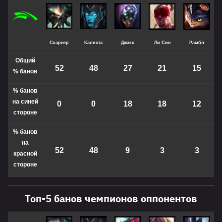
Скарнер
Калиста
Джакс
Ли Син
Рамбл
Общий
52
48
27
21
15
%
банов
% банов
на синей
0
0
18
18
12
стороне
% банов
на
52
48
9
3
3
красной
стороне
Топ-5 банов чемпионов оппонентов