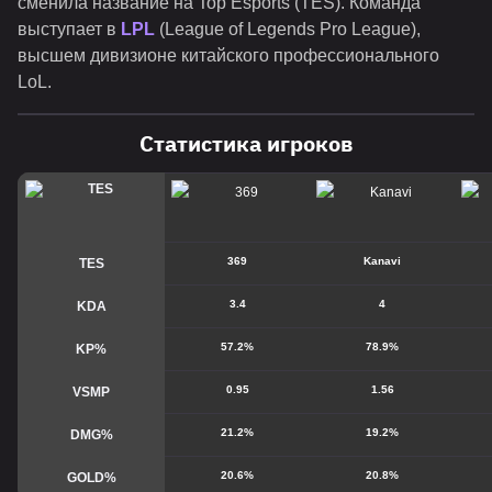
сменила название на Top Esports (TES). Команда
выступает в
LPL
(League of Legends Pro League),
высшем дивизионе китайского профессионального
LoL.
Статистика игроков
369
Kanavi
TES
3.4
4
KDA
57.2%
78.9%
KP%
0.95
1.56
VSMP
21.2%
19.2%
DMG%
20.6%
20.8%
GOLD%