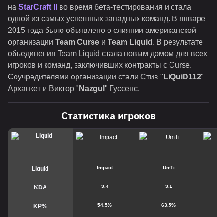
на
StarCraft II
во время бета-тестирования и стала
одной из самых успешных западных команд. В январе
2015 года было объявлено о слиянии американской
организации
Team Curse
и
Team Liquid
. В результате
объединения Team Liquid стала новым домом для всех
игроков и команд, заключивших контракты с Curse.
Соучредителями организации стали Стив "
LiQuiD112
"
Арханкет и Виктор "
Nazgul
" Гуссенс.
Статистика игроков
Impact
UmTi
Liquid
3.4
3.1
KDA
54.5%
63.5%
KP%