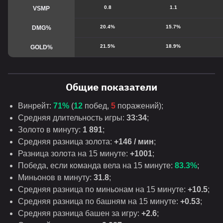
0.8
1.1
VSMP
20.4%
15.7%
DMG%
21.5%
18.9%
GOLD%
Общие показатели
Винрейт:
71%
(
12
побед,
5
поражений);
Средняя длительность игры:
33:34
;
Золото в минуту:
1 891
;
Средняя разница золота:
+146 / мин
;
Разница золота на 15 минуте:
+1001
;
Победа, если команда вела на 15 минуте:
83.3%
;
Миньонов в минуту:
31.8
;
Средняя разница по миньонам на 15 минуте:
+10.5
;
Средняя разница по башням на 15 минуте:
+0.53
;
Средняя разница башен за игру:
+2.6
;