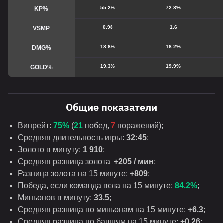
55.2%
72.8%
KP%
0.98
1.6
VSMP
18.8%
18.2%
DMG%
19.3%
19.9%
GOLD%
Общие показатели
Винрейт:
75%
(
21
побед,
7
поражений);
Средняя длительность игры:
32:45
;
Золото в минуту:
1 910
;
Средняя разница золота:
+205 / мин
;
Разница золота на 15 минуте:
+809
;
Победа, если команда вела на 15 минуте:
84.2%
;
Миньонов в минуту:
33.5
;
Средняя разница по миньонам на 15 минуте:
+6.3
;
Средняя разница по башням на 15 минуте:
+0.26
;