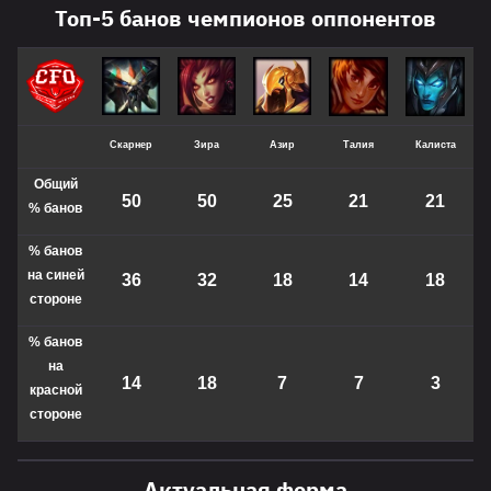
Топ-5 банов чемпионов оппонентов
Скарнер
Зира
Азир
Талия
Калиста
Общий
50
50
25
21
21
%
банов
% банов
на синей
36
32
18
14
18
стороне
% банов
на
14
18
7
7
3
красной
стороне
Актуальная форма