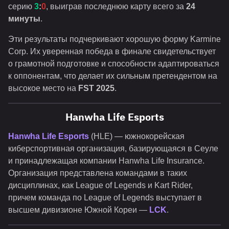
серию
3
:
0
, выиграв последнюю карту всего за
24
минуты
.
Эти результаты подчеркивают хорошую форму Karmine
Corp. Их уверенная победа в финале свидетельствует
о грамотной подготовке и способности адаптироваться
к оппонентам, что делает их сильным претендентом на
высокое место на
FST 2025
.
Hanwha Life Esports
Hanwha Life Esports
(HLE) — южнокорейская
киберспортивная организация, базирующаяся в Сеуле
и принадлежащая компании Hanwha Life Insurance.
Организация представлена командами в таких
дисциплинах, как League of Legends и Kart Rider,
причем команда по League of Legends выступает в
высшем дивизионе Южной Кореи —
LCK
.