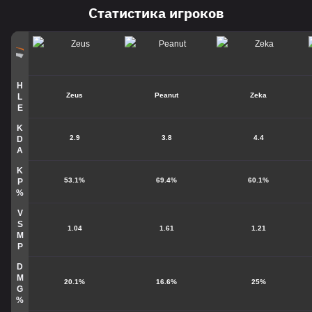
Статистика игроков
H
Zeus
Peanut
Zeka
L
E
K
2.9
3.8
4.4
D
A
K
53.1%
69.4%
60.1%
P
%
V
S
1.04
1.61
1.21
M
P
D
M
20.1%
16.6%
25%
G
%