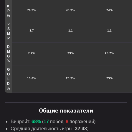
K
76.9%
49.9%
74%
P
%
V
S
3.7
1.1
1.1
M
P
D
M
7.2%
23%
28.7%
G
%
G
O
13.6%
20.9%
23%
L
D
%
Общие показатели
Винрейт:
68%
(
17
побед,
8
поражений);
Средняя длительность игры:
32:43
;