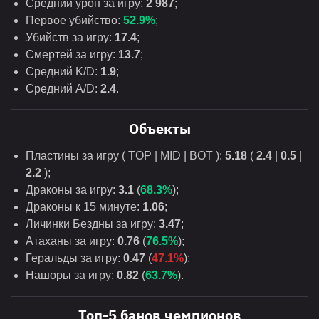
Средний урон за игру:
2 987
;
Первое убийство:
52.9%
;
Убийств за игру:
17.4
;
Смертей за игру:
13.7
;
Средний K/D:
1.9
;
Средний A/D:
2.4
.
Объекты
Пластины за игру ( TOP | MID | BOT ):
5.18
(
2.4
|
0.5
|
2.2
);
Драконы за игру:
3.1
(
68.3%
);
Драконы к 15 минуте:
1.06
;
Личинки Бездны за игру:
3.47
;
Атаханы за игру:
0.76
(
76.5%
);
Геральды за игру:
0.47
(
47.1%
);
Нашоры за игру:
0.82
(
63.7%
).
Топ-5 банов чемпионов