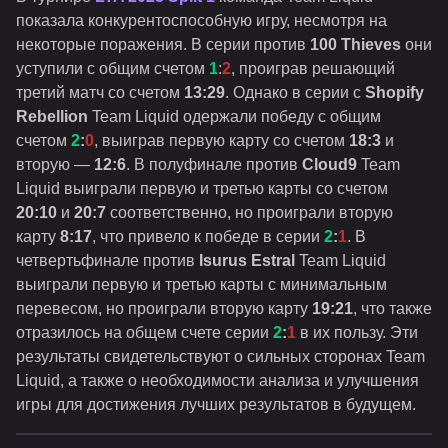
показала конкурентоспособную игру, несмотря на
некоторые поражения. В серии против
100 Thieves
они
уступили с общим счетом
1
:
2
, проиграв решающий
третий матч со счетом
13:29
. Однако в серии с
Shopify
Rebellion
Team Liquid одержали победу с общим
счетом
2
:
0
, выиграв первую карту со счетом
18:3
и
вторую —
12:6
. В полуфинале против
Cloud9
Team
Liquid выиграли первую и третью карты со счетом
20:10
и
20:7
соответственно, но проиграли вторую
карту
8:17
, что привело к победе в серии
2
:
1
. В
четвертьфинале против
Isurus Estral
Team Liquid
выиграли первую и третью карты с минимальным
перевесом, но проиграли вторую карту
19:21
, что также
отразилось на общем счете серии
2
:
1
в их пользу. Эти
результаты свидетельствуют о сильных сторонах Team
Liquid, а также о необходимости анализа и улучшения
игры для достижения лучших результатов в будущем.