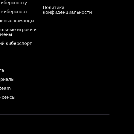
киберспорту
Политика
 киберспорт
конфиденциальности
ивные команды
льные игроки и
смены
ий киберспорт
га
ериалы
Steam
 сенсы