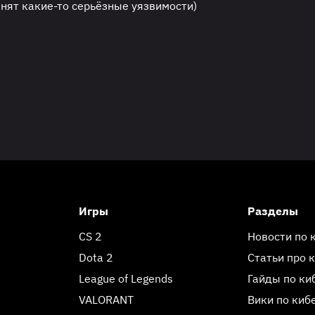
анят какие-то серьёзные уязвимости)
Игры
Разделы
CS 2
Новости по 
Dota 2
Статьи про 
League of Legends
Гайды по ки
VALORANT
Вики по киб