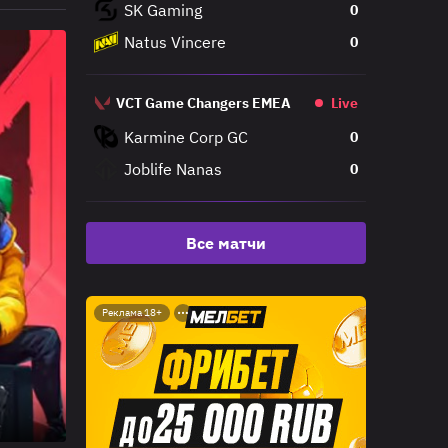
SK Gaming
0
Natus Vincere
0
VCT Game Changers EMEA
Live
Karmine Corp GC
0
Joblife Nanas
0
Все матчи
Реклама 18+