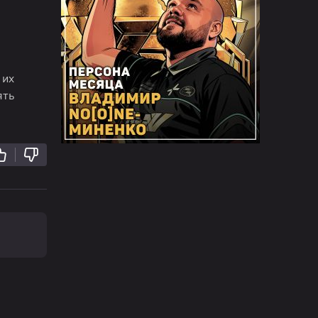
 их
ять