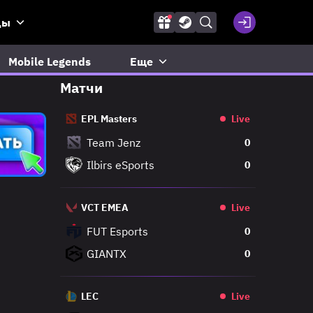
ды
Mobile Legends
Еще
Матчи
EPL Masters
Live
Team Jenz
0
Ilbirs eSports
0
VCT EMEA
Live
FUT Esports
0
GIANTX
0
LEC
Live