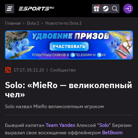
Главная
Dota 2
Новости по Dota 2
17:17, 05.11.25
|
Сообщество
Solо: «MieRo — великолепный
чел»
Solo назвал MieRo великолепным игроком
Бывший капитан
Team Yandex
Алексей "
Solo
" Березин
выразил свое восхищение оффлейнером
BetBoom