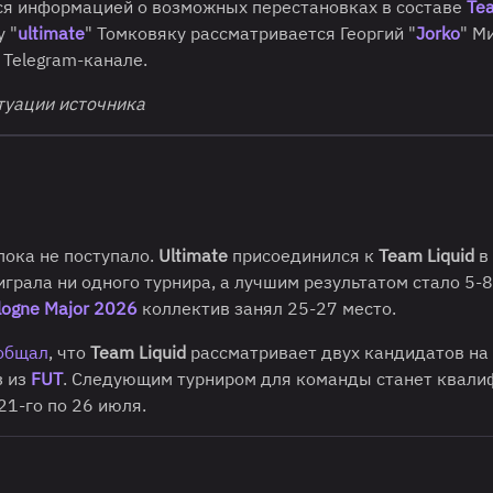
ся информацией о возможных перестановках в составе
Te
у "
ultimate
" Томковяку рассматривается Георгий "
Jorko
" М
 Telegram-канале.
туации источника
ока не поступало.
Ultimate
присоединился к
Team Liquid
в
играла ни одного турнира, а лучшим результатом стало 5-
logne Major 2026
коллектив занял 25-27 место.
общал
, что
Team Liquid
рассматривает двух кандидатов на
з из
FUT
. Следующим турниром для команды станет квал
 21-го по 26 июля.