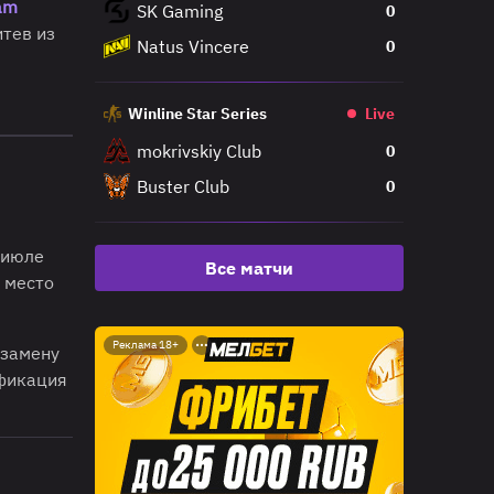
am
SK Gaming
0
итев из
Natus Vincere
0
Winline Star Series
Live
mokrivskiy Club
0
Buster Club
0
 июле
Все матчи
8 место
Реклама 18+
 замену
ификация