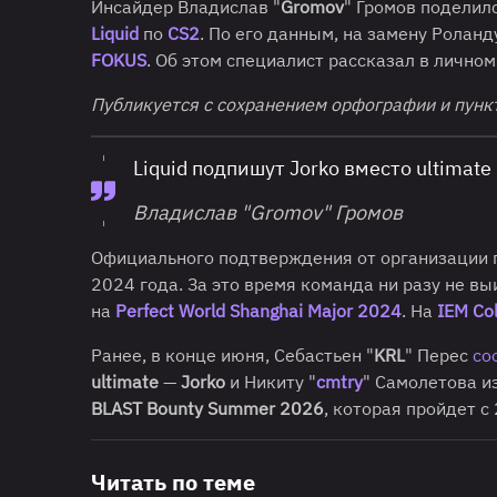
Инсайдер Владислав "
Gromov
" Громов поделил
Liquid
по
CS2
. По его данным, на замену Роланд
FOKUS
. Об этом специалист рассказал в личном
Публикуется с сохранением орфографии и пунк
Liquid подпишут Jorko вместо ultimate
Владислав "Gromov" Громов
Официального подтверждения от организации п
2024 года. За это время команда ни разу не вы
на
Perfect World Shanghai Major 2024
. На
IEM Co
Ранее, в конце июня, Себастьен "
KRL
" Перес
со
ultimate
—
Jorko
и Никиту "
cmtry
" Самолетова и
BLAST Bounty Summer 2026
, которая пройдет с
Читать по теме