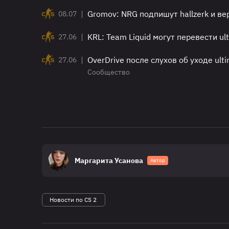
|
Gromov: NRG подпишут hallzerk и ве
08.07
|
KRL: Team Liquid могут перевести ul
27.06
|
OverDrive после слухов об уходе ult
27.06
Сообщество
Маргарита Усанова
Автор
Новости по CS 2