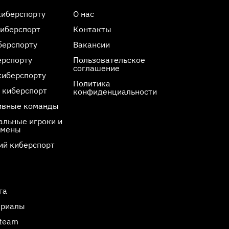
киберспорту
О нас
киберспорт
Контакты
берспорту
Вакансии
ерспорту
Пользовательское
соглашение
киберспорту
Политика
 киберспорт
конфиденциальности
ивные команды
льные игроки и
смены
ий киберспорт
га
ериалы
Steam