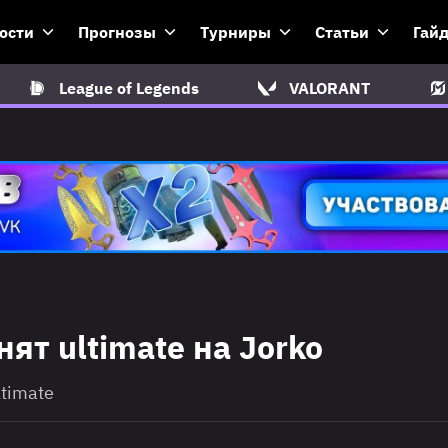
ости
Прогнозы
Турниры
Статьи
Гай
League of Legends
VALORANT
нят ultimate на Jorko
ltimate