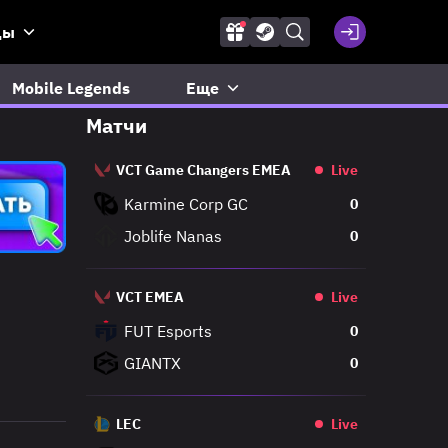
ды
Mobile Legends
Еще
Матчи
VCT Game Changers EMEA
Live
Karmine Corp GC
0
Joblife Nanas
0
VCT EMEA
Live
FUT Esports
0
GIANTX
0
LEC
Live