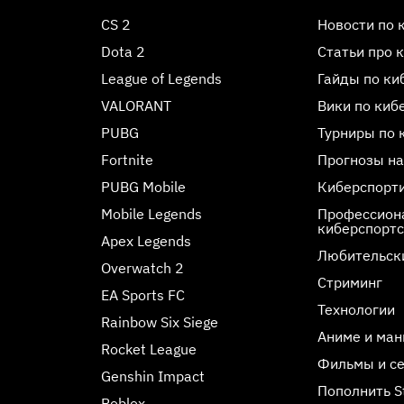
CS 2
Новости по 
Dota 2
Статьи про 
League of Legends
Гайды по ки
VALORANT
Вики по киб
PUBG
Турниры по 
Fortnite
Прогнозы на
PUBG Mobile
Киберспорт
Mobile Legends
Профессиона
киберспорт
Apex Legends
Любительск
Overwatch 2
Стриминг
EA Sports FC
Технологии
Rainbow Six Siege
Аниме и ман
Rocket League
Фильмы и с
Genshin Impact
Пополнить 
Roblox