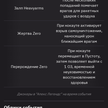
После нескольких
попаданий помечает
Залп Heavyarms
врагов для ракетных
ударов с воздуха
При нокауте активирует
взрыв самоуничтожения,
Жертва Zero
наносящий урон
ближайшим врагам
При нокауте
перемещает в Пустоту,
затем позволяет выйти с
Перерождение Zero
1 ОЗ, временной
неуязвимостью и
восстановлением
здоровья
Джокеры в "Апекс Легендс" на время события
Облики события