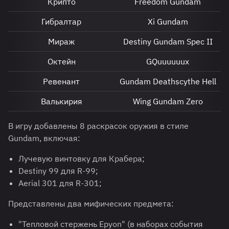
Крипто
Freedom Gundam
Гибралтар
Xi Gundam
Мираж
Destiny Gundam Spec II
Октейн
GQuuuuuux
Ревенант
Gundam Deathscythe Hell
Валькирия
Wing Gundam Zero
В игру добавлены 8 раскрасок оружия в стиле
Gundam, включая:
Лучевую винтовку для Крабера;
Destiny 99 для R-99;
Aerial 301 для R-301;
Представлены два мифических предмета:
"Тепловой стержень Epyon" (в наборах события