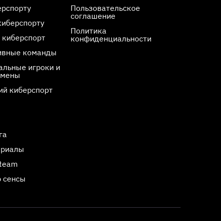
ерспорту
Пользовательское
соглашение
киберспорту
Политика
 киберспорт
конфиденциальности
ивные команды
льные игроки и
смены
ий киберспорт
га
ериалы
Steam
 сенсы