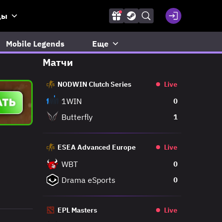
ды
Mobile Legends
Еще
Матчи
NODWIN Clutch Series
Live
1WIN
0
Butterfly
1
ESEA Advanced Europe
Live
WBT
0
Drama eSports
0
EPL Masters
Live