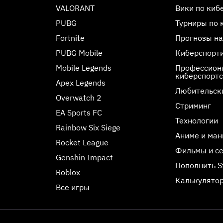
VALORANT
Вики по киб
PUBG
Турниры по 
Fortnite
Прогнозы на
PUBG Mobile
Киберспорт
Mobile Legends
Профессиона
киберспорт
Apex Legends
Любительск
Overwatch 2
Стриминг
EA Sports FC
Технологии
Rainbow Six Siege
Аниме и ман
Rocket League
Фильмы и с
Genshin Impact
Пополнить 
Roblox
Калькулятор
Все игры