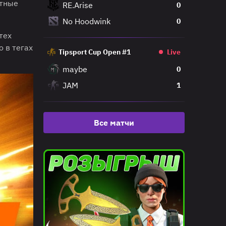
атные
RE.Arise
0
No Hoodwink
0
тех
 в тегах
Tipsport Cup Open #1
Live
maybe
0
JAM
1
Все матчи