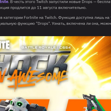
tnite
. В честь этого Twitch запустили новые Drops — беспл
кция продлится до 11 августа включительно.
категории Fortnite на Twitch. Функция доступна лишь на 
альную функцию "Drops". Узнать, включена ли она, можно