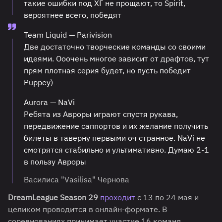
такие ошибки под ХГ не прощают, то Spirit,
вероятнее всего, победят
Team Liquid — Parivision
Две достаточно творческие команды со своими
идеями. Ооочень многое зависит от драфтов, тут
прям плотная серия будет, но пусть победит
Puppey)
Aurora — NaVi
Ребята из Авроры играют спустя рукава,
передвижение саппортов и их желание получить
билеты в таверну первыми оч странное. NaVi не
смотрятся стабильно и ультимативно. Думаю 2-1
в пользу Авроры
Василиса "Vasilisa" Чернова
DreamLeague Season 29
проходит
с 13 по 24 мая и
целиком проводится в онлайн-формате. В
соревнованиях принимает участие 16 команд.