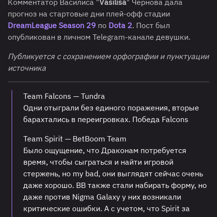
Комментатор Василиса "
Vasilisa
" Чернова дала
прогноз на стартовые дни плей-офф стадии
DreamLeague Season 29
по
Dota 2
. Пост был
опубликован в личном Telegram-канале девушки.
Публикуется с сохранением орфографии и пунктуации
источника
Team Falcons — Tundra
Одни отыграли без единого поражения, вторые
барахтались в переигровках. Победа Falcons
Team Spirit — BetBoom Team
Было ощущение, что Драконам потребуется
время, чтобы сыграться и найти игровой
стержень, но my bad, они выглядят сейчас очень
даже хорошо. BB также стали набирать форму, но
даже против Nigma Galaxy у них возникали
критические ошибки. А с учетом, что Spirit за