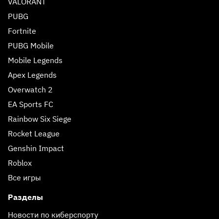
VALORANT
PUBG
Fortnite
PUBG Mobile
Mobile Legends
Apex Legends
Overwatch 2
EA Sports FC
Rainbow Six Siege
Rocket League
Genshin Impact
Roblox
Все игры
Разделы
Новости по киберспорту