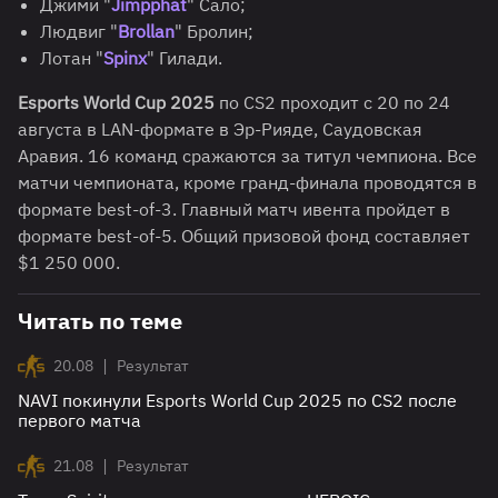
Джими "
Jimpphat
" Сало;
Людвиг "
Brollan
" Бролин;
Лотан "
Spinx
" Гилади.
Esports World Cup 2025
по CS2 проходит с 20 по 24
августа в LAN-формате в Эр-Рияде, Саудовская
Аравия. 16 команд сражаются за титул чемпиона. Все
матчи чемпионата, кроме гранд-финала проводятся в
формате best-of-3. Главный матч ивента пройдет в
формате best-of-5. Общий призовой фонд составляет
$1 250 000.
Читать по теме
|
20.08
Результат
NAVI покинули Esports World Cup 2025 по CS2 после
первого матча
|
21.08
Результат