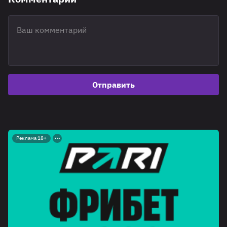
Отправить
Реклама 18+