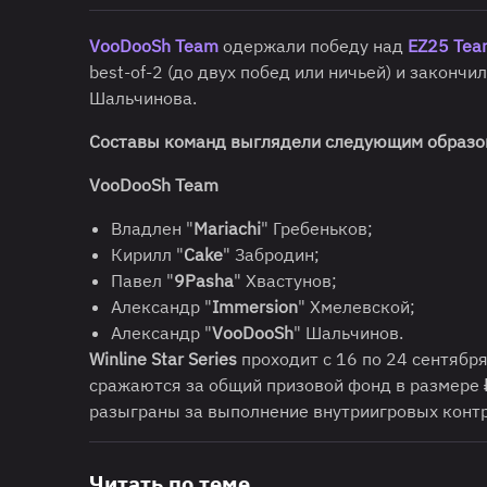
VooDooSh Team
одержали победу над
EZ25 Tea
best-of-2 (до двух побед или ничьей) и закончи
Шальчинова.
Составы команд выглядели следующим образо
VooDooSh Team
Владлен "
Mariachi
" Гребеньков;
Кирилл "
Cake
" Забродин;
Павел "
9Pasha
" Хвастунов;
Александр "
Immersion
" Хмелевской;
Александр "
VooDooSh
" Шальчинов.
Winline Star Series
проходит с 16 по 24 сентябр
сражаются за общий призовой фонд в размере ₽
разыграны за выполнение внутриигровых контр
Читать по теме