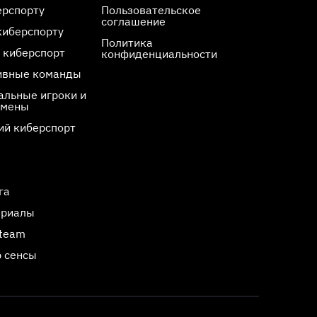
ерспорту
Пользовательское
соглашение
киберспорту
Политика
 киберспорт
конфиденциальности
ивные команды
льные игроки и
смены
ий киберспорт
га
ериалы
Steam
 сенсы