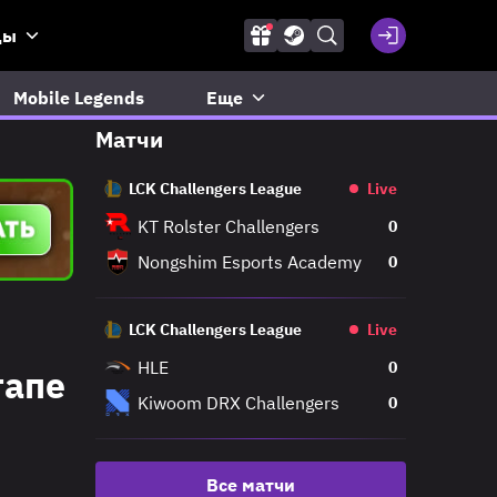
ды
Mobile Legends
Еще
Матчи
LCK Challengers League
Live
KT Rolster Challengers
0
Nongshim Esports Academy
0
LCK Challengers League
Live
HLE
0
тапе
Kiwoom DRX Challengers
0
Все матчи