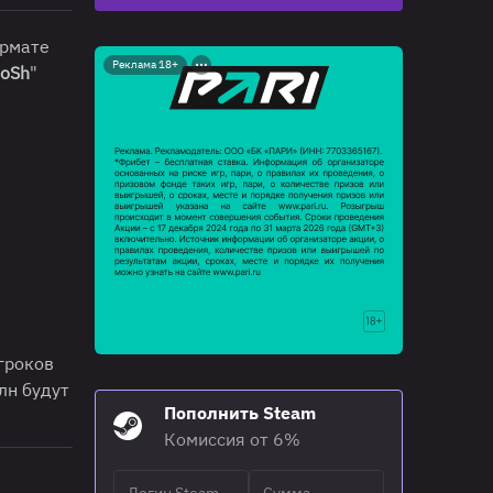
ормате
Реклама 18+
oSh
"
гроков
лн будут
Пополнить Steam
Комиссия от 6%