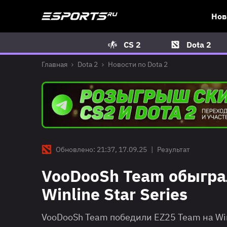
Нов
CS 2
Dota 2
Главная
Dota 2
Новости по Dota 2
Обновлено: 21:37, 17.09.25
|
Результат
VooDooSh Team обыгра
Winline Star Series
VooDooSh Team победили EZ25 Team на Winl