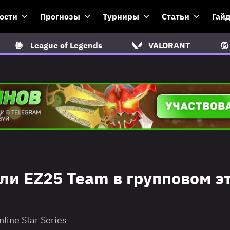
ости
Прогнозы
Турниры
Статьи
Гай
League of Legends
VALORANT
ли EZ25 Team в групповом э
ine Star Series