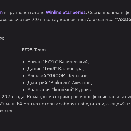
m
в групповом этапе
Winline Star Series
. Серия прошла в ф
лась со счетом 2:0 в пользу коллектива Александра "
VooDo
м:
EZ25 Team
Роман "
EZ25
" Василевский;
Данил "
LenS
" Калиберда;
Алексей "
GROOM
" Кулаков;
Дмитрий "
Pinkman
" Ахматов;
Анастасия "
kurnikmi
" Курник.
я 2025 года. Команды из стримеров и профессиональных и
7 млн, ₽4 млн из которых заберут победители, а еще ₽3 м
актов.