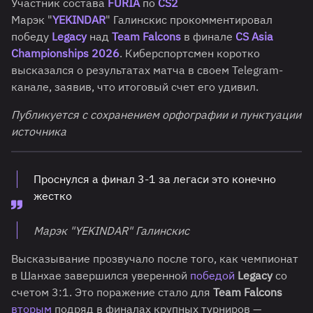
Участник состава
FURIA
по
CS2
Марэк "
YEKINDAR
" Галинскис прокомментировал
победу
Legacy
над
Team Falcons
в финале
CS Asia
Championships 2026
. Киберспортсмен коротко
высказался о результатах матча в своем Telegram-
канале, заявив, что итоговый счет его удивил.
Публикуется с сохранением орфографии и пунктуации
источника
Проснулся а финал 3-1 за легаси это конечно
жестко
Марэк "YEKINDAR" Галинскис
Высказывание прозвучало после того, как чемпионат
в Шанхае завершился уверенной
победой
Legacy
со
счетом 3:1. Это поражение стало для
Team Falcons
вторым
подряд в финалах крупных турниров —