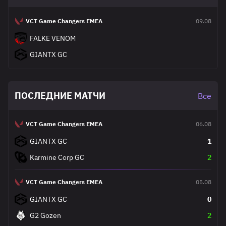
VCT Game Changers EMEA
09.08
FALKE VENOM
GIANTX GC
ПОСЛЕДНИЕ МАТЧИ
Все
VCT Game Changers EMEA
06.08
GIANTX GC
1
Karmine Corp GC
2
VCT Game Changers EMEA
05.08
GIANTX GC
0
G2 Gozen
2