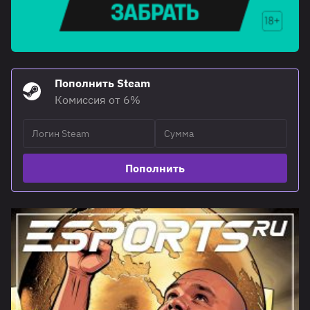
Пополнить Steam
Комиссия от 6%
Пополнить