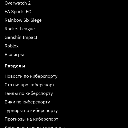
Overwatch 2
EA Sports FC
Rainbow Six Siege
Rocket League
Genshin Impact
Roblox
Все игры
Разделы
Новости по киберспорту
Статьи про киберспорт
Гайды по киберспорту
Вики по киберспорту
Турниры по киберспорту
Прогнозы на киберспорт
Киберспортивные команды