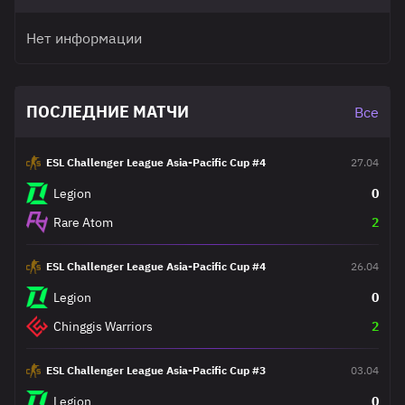
Нет информации
ПОСЛЕДНИЕ МАТЧИ
Все
ESL Challenger League Asia-Pacific Cup #4
27.04
Legion
0
Rare Atom
2
ESL Challenger League Asia-Pacific Cup #4
26.04
Legion
0
Chinggis Warriors
2
ESL Challenger League Asia-Pacific Cup #3
03.04
Legion
0