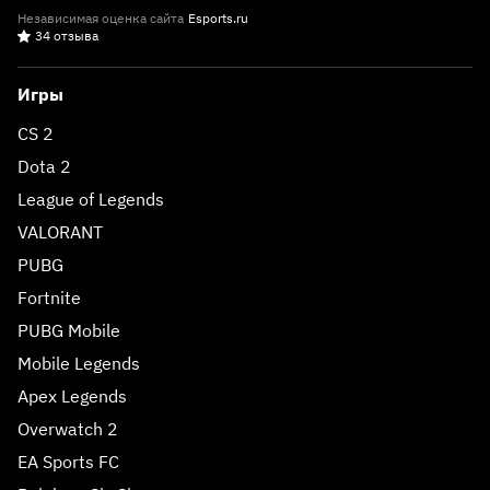
Независимая оценка сайта
Esports.ru
34 отзыва
Игры
CS 2
Dota 2
League of Legends
VALORANT
PUBG
Fortnite
PUBG Mobile
Mobile Legends
Apex Legends
Overwatch 2
EA Sports FC