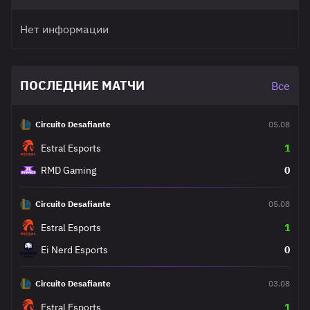
Нет информации
ПОСЛЕДНИЕ МАТЧИ
Все
Circuito Desafiante
05.08
Estral Esports
1
RMD Gaming
0
Circuito Desafiante
05.08
Estral Esports
1
Ei Nerd Esports
0
Circuito Desafiante
03.08
Estral Esports
1