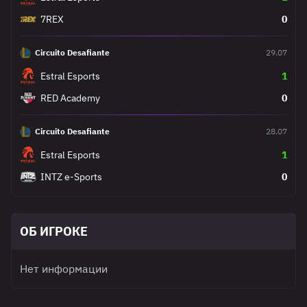
7REX
0
Circuito Desafiante
29.07
Estral Esports
1
RED Academy
0
Circuito Desafiante
28.07
Estral Esports
1
INTZ e-Sports
0
ОБ ИГРОКЕ
Нет информации