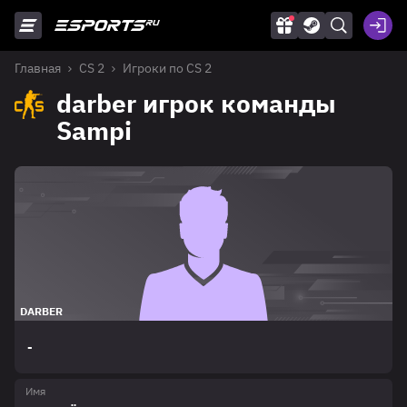
Главная
CS 2
Игроки по CS 2
darber игрок команды
Sampi
DARBER
-
Имя