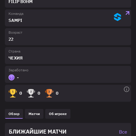
FILIP BÖHM
Команда
SAMPI
Возраст
22
Страна
ЧЕХИЯ
Заработано
-
0
0
0
Обзор
Матчи
Об игроке
БЛИЖАЙШИЕ МАТЧИ
Все