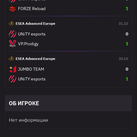
FORZE Reload
1
ESEA Advanced Europe
31.10
UNiTY esports
0
VP.Prodigy
1
ESEA Advanced Europe
30.10
JUMBO TEAM
0
UNiTY esports
1
ОБ ИГРОКЕ
Нет информации