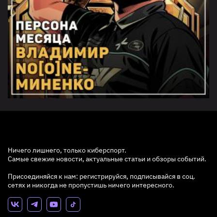
Ничего лишнего, только киберспорт.
Самые свежие новости, актуальные статьи и обзоры событий.
Присоединяйся к нам: регистрируйся, подписывайся в соц.
сетях и никогда не пропустишь ничего интересного.