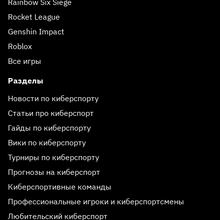
Rainbow Six Siege
Rocket League
Genshin Impact
Roblox
Все игры
Разделы
Новости по киберспорту
Статьи про киберспорт
Гайды по киберспорту
Вики по киберспорту
Турниры по киберспорту
Прогнозы на киберспорт
Киберспортивные команды
Профессиональные игроки и киберспортсмены
Любительский киберспорт