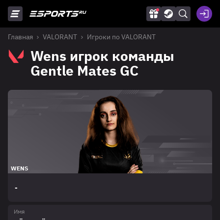
Главная
VALORANT
Игроки по VALORANT
Wens игрок команды
Gentle Mates GC
WENS
-
Имя