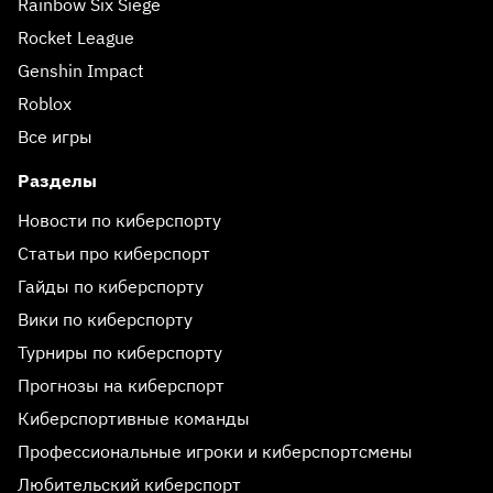
Rainbow Six Siege
Rocket League
Genshin Impact
Roblox
Все игры
Разделы
Новости по киберспорту
Статьи про киберспорт
Гайды по киберспорту
Вики по киберспорту
Турниры по киберспорту
Прогнозы на киберспорт
Киберспортивные команды
Профессиональные игроки и киберспортсмены
Любительский киберспорт