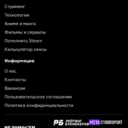
Стриминг
Технологии
Аниме и манга
Фильмы и сериалы
Пополнить Steam
Калькулятор сенсы
Информация
О нас
Контакты
Вакансии
Пользовательское соглашение
Политика конфиденциальности