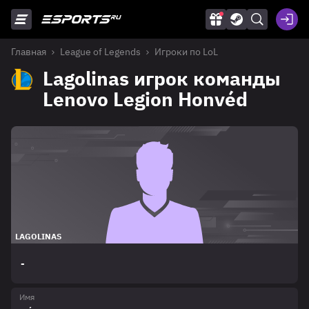
Главная
League of Legends
Игроки по LoL
Lagolinas игрок команды
Lenovo Legion Honvéd
LAGOLINAS
-
Имя