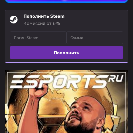
Пополнить Steam
Комиссия от 6%
Пополнить