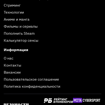
Стриминг
Технологии
Аниме и манга
Фильмы и сериалы
Пополнить Steam
Калькулятор сенсы
Информация
О нас
Контакты
Вакансии
Пользовательское соглашение
Политика конфиденциальности