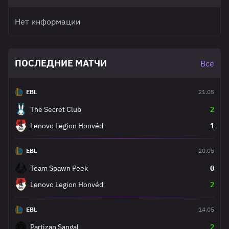
Нет информации
ПОСЛЕДНИЕ МАТЧИ
Все
EBL
21.05
The Secret Club
2
Lenovo Legion Honvéd
1
EBL
20.05
Team Spawn Peek
0
Lenovo Legion Honvéd
2
EBL
14.05
Partizan Sangal
2