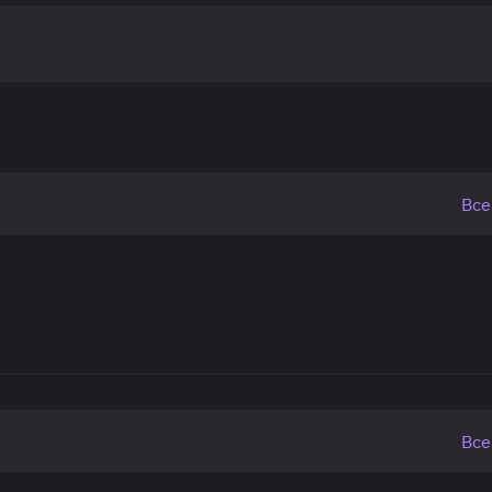
Все
Все