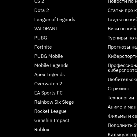
CS 2
Новости по 
Dota 2
Статьи про 
League of Legends
Гайды по ки
VALORANT
Вики по киб
PUBG
Турниры по 
Fortnite
Прогнозы на
PUBG Mobile
Киберспорт
Mobile Legends
Профессиона
киберспорт
Apex Legends
Любительск
Overwatch 2
Стриминг
EA Sports FC
Технологии
Rainbow Six Siege
Аниме и ман
Rocket League
Фильмы и с
Genshin Impact
Пополнить 
Roblox
Калькулятор