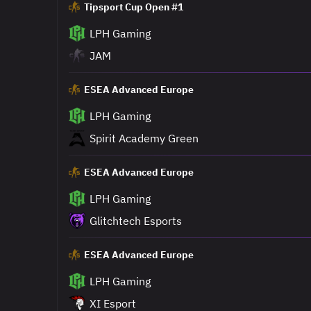
Tipsport Cup Open #1
LPH Gaming
JAM
ESEA Advanced Europe
LPH Gaming
Spirit Academy Green
ESEA Advanced Europe
LPH Gaming
Glitchtech Esports
ESEA Advanced Europe
LPH Gaming
XI Esport