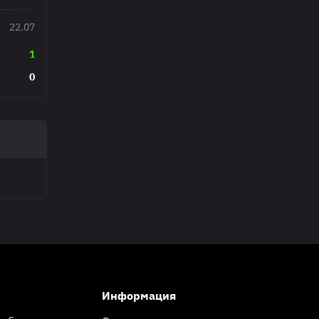
22.07
1
0
Информация