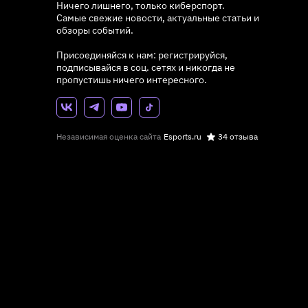
Ничего лишнего, только киберспорт.
Самые свежие новости, актуальные статьи и
обзоры событий.
Присоединяйся к нам: регистрируйся,
подписывайся в соц. сетях и никогда не
пропустишь ничего интересного.
Независимая оценка сайта
Esports.ru
34 отзыва