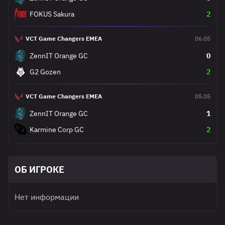
FOKUS Sakura
2
VCT Game Changers EMEA
06.05
ZennIT Orange GC
0
G2 Gozen
2
VCT Game Changers EMEA
05.05
ZennIT Orange GC
1
Karmine Corp GC
2
ОБ ИГРОКЕ
Нет информации