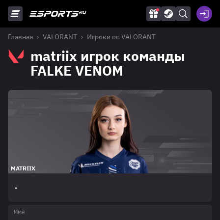
Главная
VALORANT
Игроки по VALORANT
matriix игрок команды
FALKE VENOM
MATRIIX
-
Имя