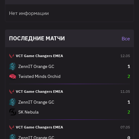
Нет информации
ПОСЛЕДНИЕ МАТЧИ
Все
VCT Game Changers EMEA
12.05
ZennIT Orange GC
1
Twisted Minds Orchid
2
VCT Game Changers EMEA
11.05
ZennIT Orange GC
1
SK Nebula
2
VCT Game Changers EMEA
07.05
ZennIT Orange GC
0