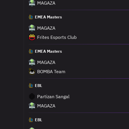
MAGAZA
EMEA Masters
MAGAZA
Frites Esports Club
EMEA Masters
MAGAZA
BOMBA Team
EBL
Partizan Sangal
MAGAZA
EBL