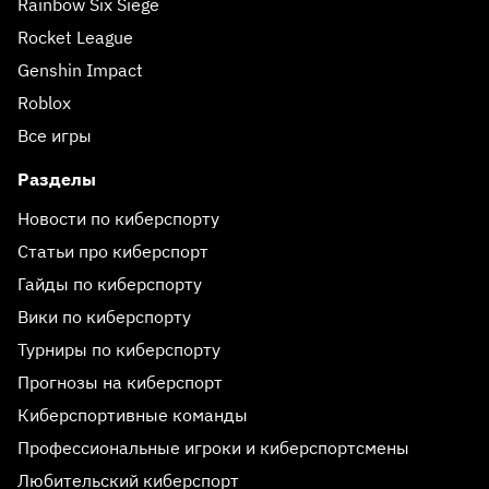
Rainbow Six Siege
Rocket League
Genshin Impact
Roblox
Все игры
Разделы
Новости по киберспорту
Статьи про киберспорт
Гайды по киберспорту
Вики по киберспорту
Турниры по киберспорту
Прогнозы на киберспорт
Киберспортивные команды
Профессиональные игроки и киберспортсмены
Любительский киберспорт