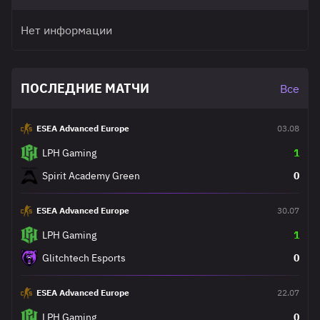
Нет информации
ПОСЛЕДНИЕ МАТЧИ
Все
ESEA Advanced Europe
03.08
LPH Gaming
1
Spirit Academy Green
0
ESEA Advanced Europe
30.07
LPH Gaming
1
Glitchtech Esports
0
ESEA Advanced Europe
22.07
LPH Gaming
0