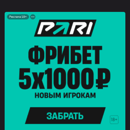
Реклама 18+