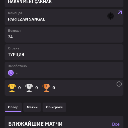
HAKAN MERT ÇAKMAK
Команда
PARTIZAN SANGAL
Возраст
24
Страна
ТУРЦИЯ
Заработано
-
0
0
0
Обзор
Матчи
Об игроке
БЛИЖАЙШИЕ МАТЧИ
Все