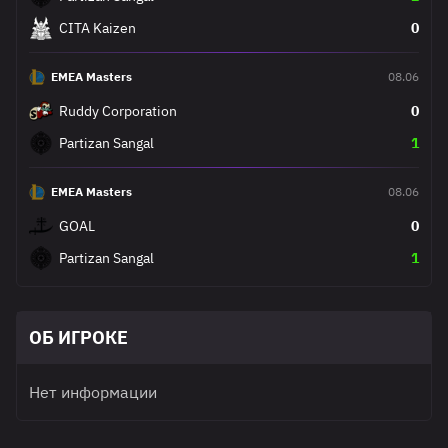
CITA Kaizen
0
EMEA Masters
08.06
Ruddy Corporation
0
Partizan Sangal
1
EMEA Masters
08.06
GOAL
0
Partizan Sangal
1
ОБ ИГРОКЕ
Нет информации