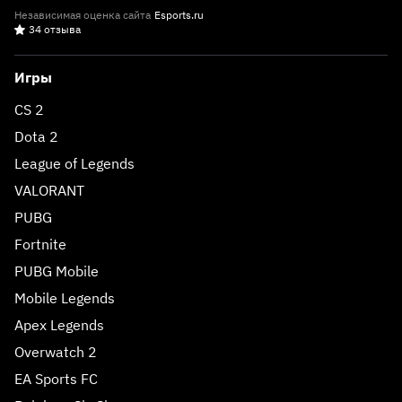
Независимая оценка сайта
Esports.ru
34 отзыва
Игры
CS 2
Dota 2
League of Legends
VALORANT
PUBG
Fortnite
PUBG Mobile
Mobile Legends
Apex Legends
Overwatch 2
EA Sports FC