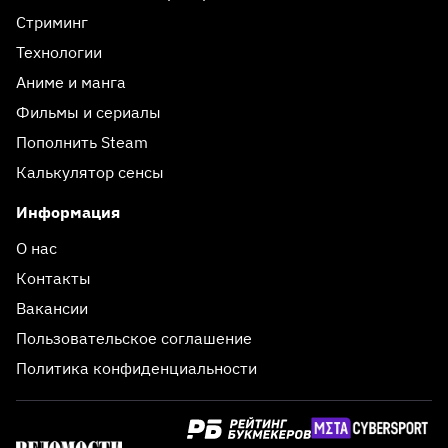
Стриминг
Технологии
Аниме и манга
Фильмы и сериалы
Пополнить Steam
Калькулятор сенсы
Информация
О нас
Контакты
Вакансии
Пользовательское соглашение
Политика конфиденциальности