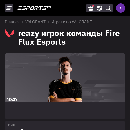
Главная
VALORANT
Игроки по VALORANT
reazy игрок команды Fire
Flux Esports
REAZY
-
Имя