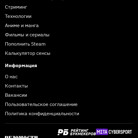
Стриминг
Технологии
Аниме и манга
Фильмы и сериалы
Пополнить Steam
Калькулятор сенсы
Информация
О нас
Контакты
Вакансии
Пользовательское соглашение
Политика конфиденциальности