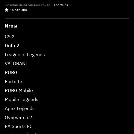
Независимая оценка сайта
Esports.ru
34 отзыва
Игры
CS 2
Dota 2
League of Legends
VALORANT
PUBG
Fortnite
PUBG Mobile
Mobile Legends
Apex Legends
Overwatch 2
EA Sports FC