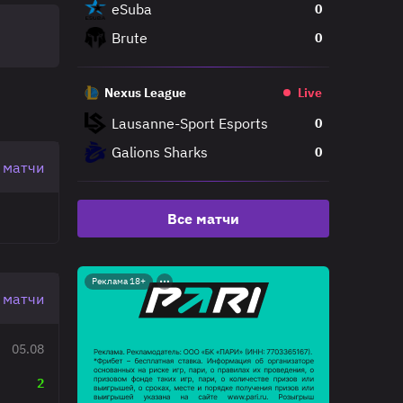
eSuba
0
Brute
0
Nexus League
Live
Lausanne-Sport Esports
0
Galions Sharks
0
 матчи
Все матчи
Реклама 18+
 матчи
05.08
2