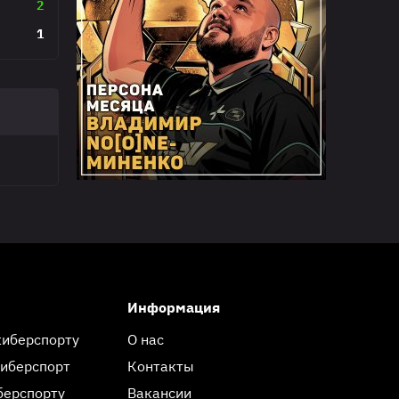
2
1
Информация
киберспорту
О нас
киберспорт
Контакты
берспорту
Вакансии