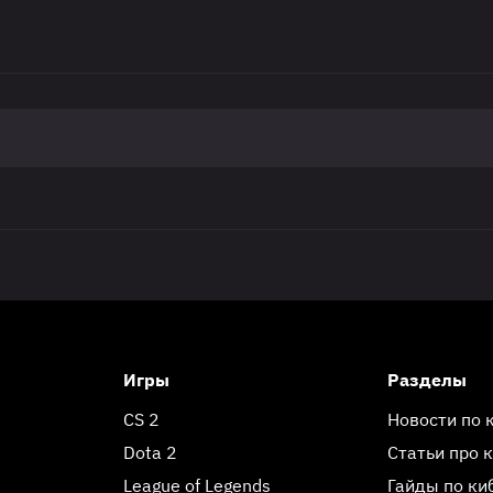
Игры
Разделы
CS 2
Новости по 
Dota 2
Статьи про 
League of Legends
Гайды по ки