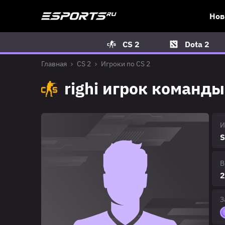
Нов
CS 2
Dota 2
Главная
CS 2
Игроки по CS 2
righi игрок команд
И
S
В
2
З