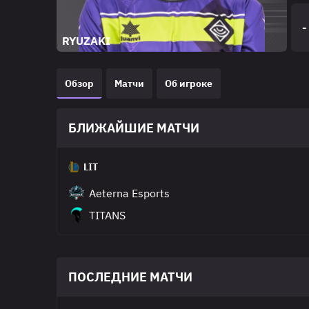
-
RYUZAKI
Обзор
Матчи
Об игроке
БЛИЖАЙШИЕ МАТЧИ
LIT
Aeterna Esports
TITANS
ПОСЛЕДНИЕ МАТЧИ