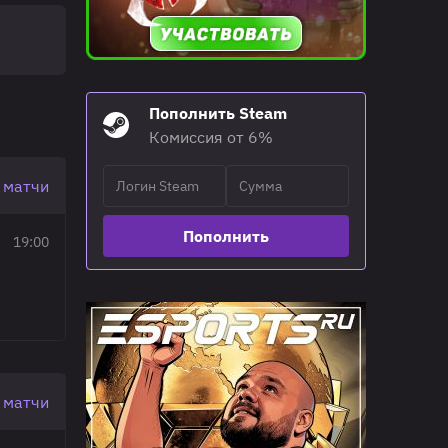
Пополнить Steam
Комиссия от 6%
 матчи
Пополнить
19:00
 матчи