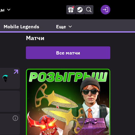
ды
Mobile Legends
Еще
Матчи
Все матчи