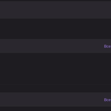
Все
Все