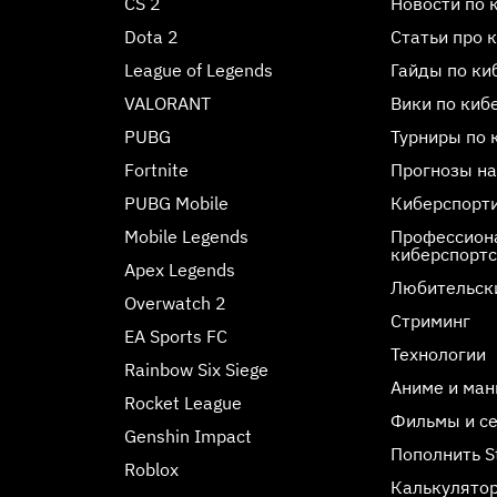
CS 2
Новости по 
Dota 2
Статьи про 
League of Legends
Гайды по ки
VALORANT
Вики по киб
PUBG
Турниры по 
Fortnite
Прогнозы на
PUBG Mobile
Киберспорт
Mobile Legends
Профессиона
киберспорт
Apex Legends
Любительск
Overwatch 2
Стриминг
EA Sports FC
Технологии
Rainbow Six Siege
Аниме и ман
Rocket League
Фильмы и с
Genshin Impact
Пополнить 
Roblox
Калькулятор