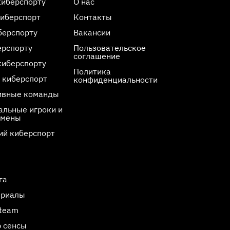
киберспорту
О нас
киберспорт
Контакты
берспорту
Вакансии
ерспорту
Пользовательское
соглашение
киберспорту
Политика
 киберспорт
конфиденциальности
ивные команды
льные игроки и
смены
ий киберспорт
га
ериалы
Steam
 сенсы