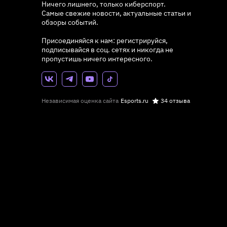
Ничего лишнего, только киберспорт.
Самые свежие новости, актуальные статьи и
обзоры событий.
Присоединяйся к нам: регистрируйся,
подписывайся в соц. сетях и никогда не
пропустишь ничего интересного.
Независимая оценка сайта
Esports.ru
34 отзыва