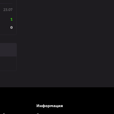
23.07
1
0
Информация