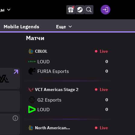
ды
Mobile Legends
Еще
Матчи
CBLOL
Live
LOUD
0
FURIA Esports
0
VCT Americas Stage 2
Live
G2 Esports
0
LOUD
0
North American
Live
Challengers League