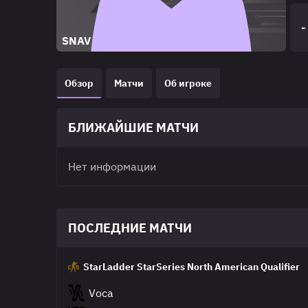
-
SNAV
Обзор
Матчи
Об игроке
БЛИЖАЙШИЕ МАТЧИ
Нет информации
ПОСЛЕДНИЕ МАТЧИ
StarLadder StarSeries North American Qualifier
Voca