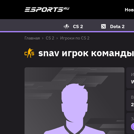
Нов
CS 2
Dota 2
Главная
CS 2
Игроки по CS 2
snav игрок команды
И
W
В
2
З