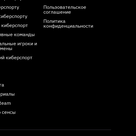
ерспорту
Пользовательское
соглашение
киберспорту
Политика
 киберспорт
конфиденциальности
ивные команды
льные игроки и
смены
ий киберспорт
га
ериалы
Steam
 сенсы