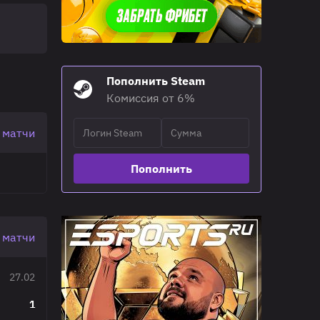
Пополнить Steam
Комиссия от 6%
 матчи
Пополнить
 матчи
27.02
1