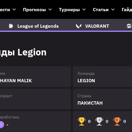
ости
Прогнозы
Турниры
Статьи
Гай
League of Legends
VALORANT
нды Legion
мя
Команда
HAYAN MALIK
LEGION
озраст
Страна
ПАКИСТАН
аработано
0
0
0
-