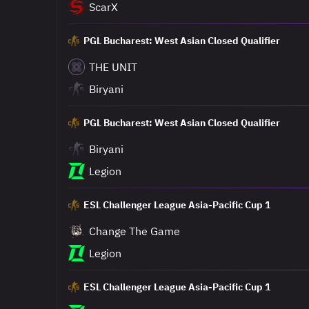
ScarX
PGL Bucharest: West Asian Closed Qualifier
THE UNIT
Biryani
PGL Bucharest: West Asian Closed Qualifier
Biryani
Legion
ESL Challenger League Asia-Pacific Cup 1
Change The Game
Legion
ESL Challenger League Asia-Pacific Cup 1